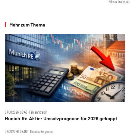
Börse: Tradegate
Mehr zum Thema
07.08.2026, 09:48 ‧ Fabian Strebin
Munich‑Re‑Aktie: Umsatzprognose für 2026 gekappt
07.08.2026, 09:00 ‧ Thomas Bergmann