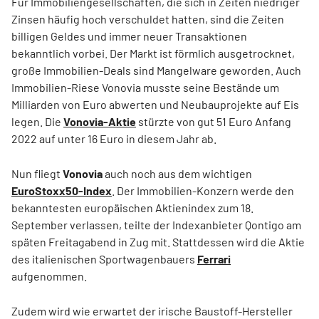
Für Immobiliengesellschaften, die sich in Zeiten niedriger
Zinsen häufig hoch verschuldet hatten, sind die Zeiten
billigen Geldes und immer neuer Transaktionen
bekanntlich vorbei. Der Markt ist förmlich ausgetrocknet,
große Immobilien-Deals sind Mangelware geworden. Auch
Immobilien-Riese Vonovia musste seine Bestände um
Milliarden von Euro abwerten und Neubauprojekte auf Eis
legen. Die
Vonovia-Aktie
stürzte von gut 51 Euro Anfang
2022 auf unter 16 Euro in diesem Jahr ab.
Nun fliegt
Vonovia
auch noch aus dem wichtigen
EuroStoxx50-Index
. Der Immobilien-Konzern werde den
bekanntesten europäischen Aktienindex zum 18.
September verlassen, teilte der Indexanbieter Qontigo am
späten Freitagabend in Zug mit. Stattdessen wird die Aktie
des italienischen Sportwagenbauers
Ferrari
aufgenommen.
Zudem wird wie erwartet der irische Baustoff-Hersteller