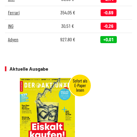
Ferrari
354,05
€
-0,69
ING
30,51
€
-0,26
Adyen
927,80
€
+0,01
Aktuelle Ausgabe