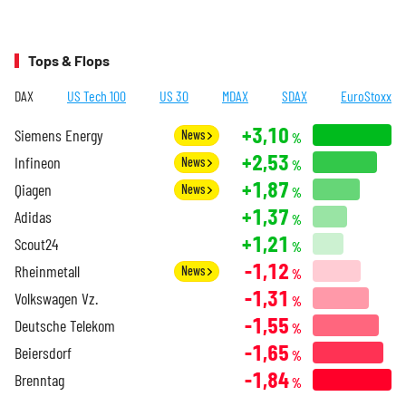
Tops & Flops
DAX
US Tech 100
US 30
MDAX
SDAX
EuroStoxx
+3,10
Siemens Energy
News
%
+2,53
Infineon
News
%
+1,87
Qiagen
News
%
+1,37
Adidas
%
+1,21
Scout24
%
-1,12
Rheinmetall
News
%
-1,31
Volkswagen Vz.
%
-1,55
Deutsche Telekom
%
-1,65
Beiersdorf
%
-1,84
Brenntag
%