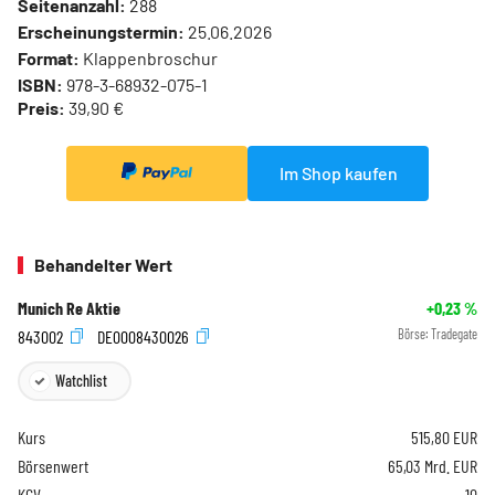
Seitenanzahl:
288
Erscheinungstermin:
25.06.2026
Format:
Klappenbroschur
ISBN:
978-3-68932-075-1
Preis:
39,90 €
Im Shop kaufen
Behandelter Wert
Munich Re Aktie
+0,23
%
843002
DE0008430026
Börse:
Tradegate
Watchlist
Kurs
515,80
EUR
Börsenwert
65,03 Mrd. EUR
KGV
10