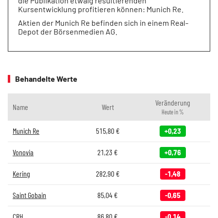
die Publikation etwaig resultierenden
Kursentwicklung profitieren können: Munich Re.
Aktien der Munich Re befinden sich in einem Real-
Depot der Börsenmedien AG.
Behandelte Werte
Veränderung
Name
Wert
Heute in %
Munich Re
515,80
€
+0,23
Vonovia
21,23
€
+0,76
Kering
282,90
€
-1,48
Saint Gobain
85,04
€
-0,65
CRH
86,80
€
-0,14