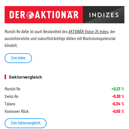
Munich Re Aktie ist auch Bestandteil des
AKTIONÄR Vision 25 Index
, der
aussichtsreiche und zukunftsträchtige Aktien mit Wachstumspotenzial
bündelt.
Zum Index
Sektorvergleich
Munich Re
+0,23
%
Swiss Re
-0,30
%
Talanx
-0,34
%
Hannover Rück
-0,55
%
Zum Sektorvergleich