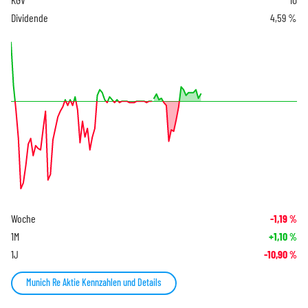
Dividende
4,59 %
Woche
-1,19
%
1M
+1,10
%
1J
-10,90
%
Munich Re Aktie Kennzahlen und Details