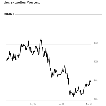
des aktuellen Wertes.
120k
100k
80k
60k
Sep '25
Jan '26
Mai '26