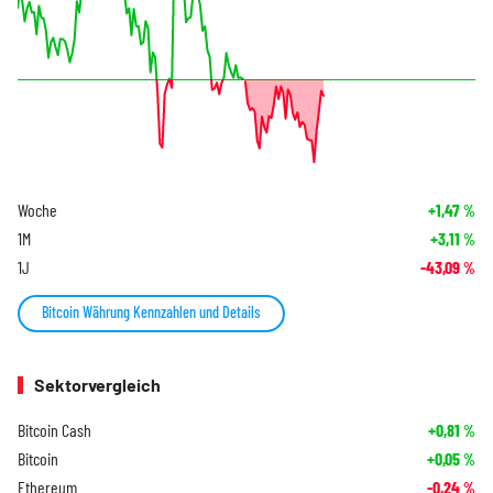
Woche
+1,47
%
1M
+3,11
%
1J
-43,09
%
Bitcoin Währung Kennzahlen und Details
Sektorvergleich
Bitcoin Cash
+0,81
%
Bitcoin
+0,05
%
Ethereum
-0,24
%