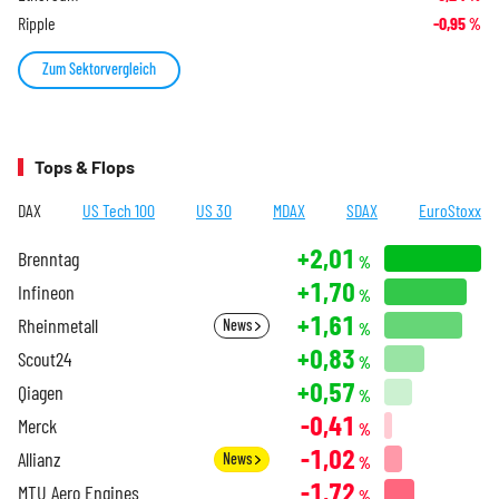
Ripple
-0,95
%
Zum Sektorvergleich
Tops & Flops
DAX
US Tech 100
US 30
MDAX
SDAX
EuroStoxx
+2,01
Brenntag
%
+1,70
Infineon
%
+1,61
Rheinmetall
News
%
+0,83
Scout24
%
+0,57
Qiagen
%
-0,41
Merck
%
-1,02
Allianz
News
%
-1,72
MTU Aero Engines
%