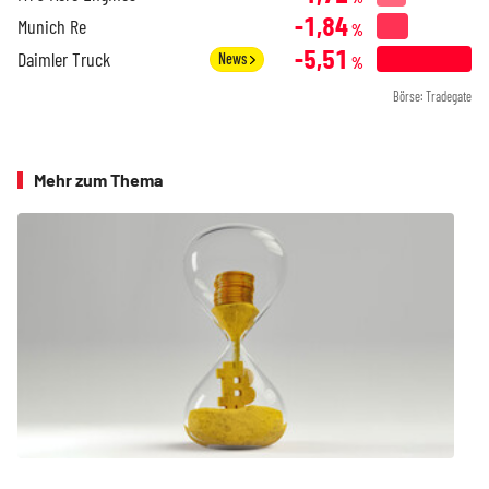
-1,84
Munich Re
%
-5,51
Daimler Truck
News
%
Börse: Tradegate
Mehr zum Thema