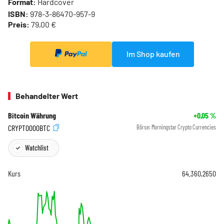
Format:
Hardcover
ISBN:
978-3-86470-957-9
Preis:
79,00 €
Im Shop kaufen
Behandelter Wert
Bitcoin Währung
+0,05
%
CRYPT0000BTC
Börse:
Morningstar Crypto Currencies
Watchlist
Kurs
64.360,2650