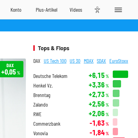
Tops & Flops
DAX
US Tech 100
US 30
MDAX
SDAX
EuroStoxx
DAX
+0,05
%
+6,15
Deutsche Telekom
%
+3,36
Henkel Vz.
%
+2,73
Brenntag
%
+2,56
Zalando
%
+2,06
RWE
%
-1,63
Commerzbank
%
-1,84
Vonovia
%