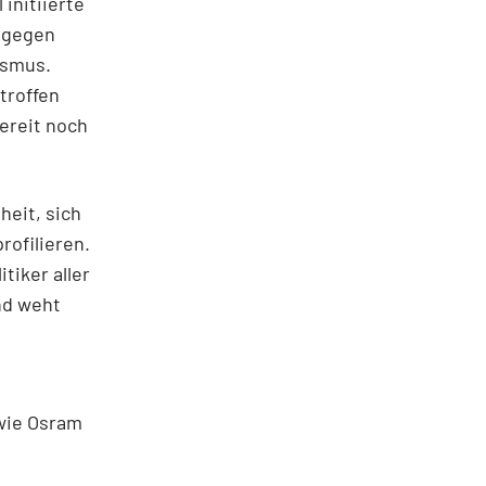
 initiierte
g gegen
ismus.
troffen
wereit noch
heit, sich
rofilieren.
tiker aller
nd weht
 wie Osram