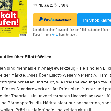
Nr. 33/26
8,90 €
Im Shop kauf
Sofortkauf
Sie erhalten einen Download-Link per E-Mail. Außerdem können 
Paper in Ihrem
Konto
herunterladen.
: Alles über Elliott-Wellen
llen sind mehr als ein Analysewerkzeug – sie sind ein Blick
e der Märkte. „Alles über Elliott-Wellen“ vereint A. Hamil
chtigste Arbeiten und zeigt, wie Preisbewegungen zykli
 Dieses Standardwerk erklärt Prinzipien, Muster und pr
 der Theorie – ein unverzichtbares Nachschlagewerk für
und Börsenprofis, die Märkte nicht nur beobachten, son
wollen. Präzise, tiefgründig und zeitlos aktuell.