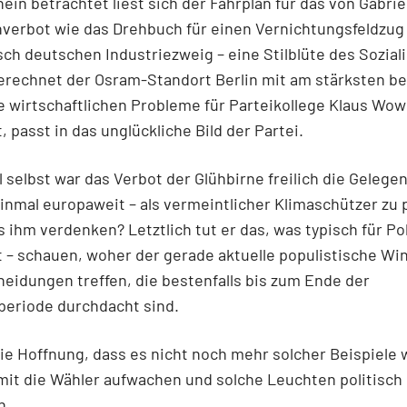
ein betrachtet liest sich der Fahrplan für das von Gabriel
nverbot wie das Drehbuch für einen Vernichtungsfeldzu
sch deutschen Industriezweig – eine Stilblüte des Sozial
rechnet der Osram-Standort Berlin mit am stärksten be
ie wirtschaftlichen Probleme für Parteikollege Klaus Wo
, passt in das unglückliche Bild der Partei.
l selbst war das Verbot der Glühbirne freilich die Gelegen
einmal europaweit – als vermeintlicher Klimaschützer zu p
s ihm verdenken? Letztlich tut er das, was typisch für Poli
t – schauen, woher der gerade aktuelle populistische Wi
eidungen treffen, die bestenfalls bis zum Ende der
periode durchdacht sind.
die Hoffnung, dass es nicht noch mehr solcher Beispiele
mit die Wähler aufwachen und solche Leuchten politisch
n.