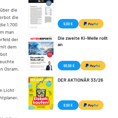
 über die
erbot die
9,90 €
die 1.700
dem man
Die zweite KI-Welle rollt
rfeld der
an
 mit dem
rbot
Leuchte
99,99 €
on Osram.
DER AKTIONÄR 33/26
m Licht
htplaner,
8,90 €