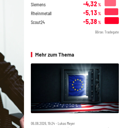
-4,32
Siemens
%
-5,13
Rheinmetall
%
-5,38
Scout24
%
Börse: Tradegate
Mehr zum Thema
06.08.2026, 19:24 ‧ Lukas Meyer