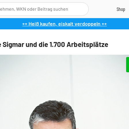
++ Heiß kaufen, eiskalt verdoppeln ++
 Sigmar und die 1.700 Arbeitsplätze