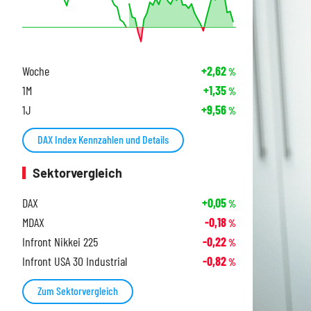
Woche
+2,62
%
1M
+1,35
%
1J
+9,56
%
DAX Index Kennzahlen und Details
Sektorvergleich
DAX
+0,05
%
MDAX
-0,18
%
Infront Nikkei 225
-0,22
%
Infront USA 30 Industrial
-0,82
%
Zum Sektorvergleich