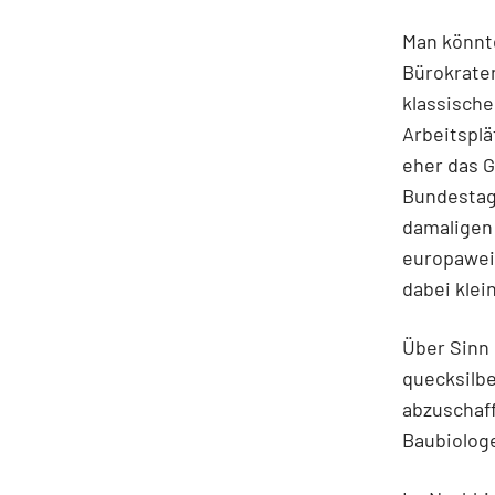
Man könnte
Bürokraten
klassische
Arbeitspl
eher das G
Bundestag
damaligen
europaweit
dabei kle
Über Sinn
quecksilb
abzuschaff
Baubiolog