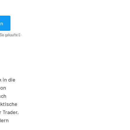
en
Sie gekaufte E-
 in die
ton
sch
aktische
 Trader,
dern