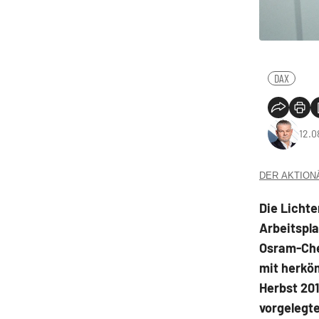
DAX
12.0
DER AKTIONÄR
Die Lichte
Arbeitspla
Osram-Che
mit herköm
Herbst 201
vorgelegte