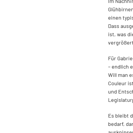
Im Nachhin
Glühbirne
einen typi
Dass ausge
ist, was d
vergrößert
Für Gabrie
– endlich 
Will man e
Couleur is
und Entsch
Legislatur
Es bleibt 
bedarf, da
ausknipse