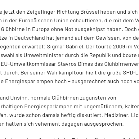
 jetzt den Zeigefinger Richtung Brüssel heben und sich
 in der Europäischen Union echauffieren, die mit dem V
 Glühbirne in Europa ohne Not ausgeknipst haben. Doch 
ätze in Deutschland hat jemand auf dem Gewissen, von 
egenteil erwartet: Sigmar Gabriel. Der tourte 2009 im Vo
swahl als Umweltminister durch die Republik und boxte
 EU-Umweltkommissar Stavros Dimas das Glühbirnenve
 durch. Bei seiner Wahlkampftour hielt die große SPD-
ine Energiesparlampen hoch – ausgerechnet auch noch v
 und Unsinn, normale Glühbirnen zugunsten von
erhaltigen Energiesparlampen mit ungemütlichem, kalte
en, wurde schon damals heftig diskutiert. Mediziner, Lic
en hatten sich vehement dagegen ausgesprochen.