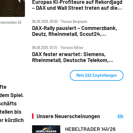
Europas KI‑Profiteure auf Rekordjagd
– DAX und Wall Street treten auf die
Bremse
06.08.2026, 09:00 ‧ Thomas Bergmann
örsenmedien AG
DAX‑Rally pausiert – Commerzbank,
Deutz, Rheinmetall, Scout24,
Siemens, SUSS, United Internet im
Check
06.08.2026, 07:35 ‧ Thorsten Küfner
DAX fester erwartet: Siemens,
Rheinmetall, Deutsche Telekom,
Merck und Commerzbank im Fokus
Mehr DAX Empfehlungen
fte
dem Spiel.
schäfts
ellen bis
Unsere Neuerscheinungen
Alle
er kürzlich
Neuerscheinungen
HEBELTRADER 141/26