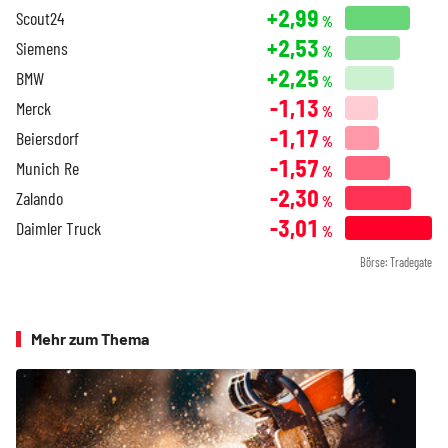
+2,99
Scout24
%
+2,53
Siemens
%
+2,25
BMW
%
-1,13
Merck
%
-1,17
Beiersdorf
%
-1,57
Munich Re
%
-2,30
Zalando
%
-3,01
Daimler Truck
%
Börse: Tradegate
Mehr zum Thema