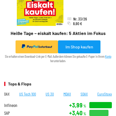
Nr. 33/26
8,90 €
Heiße Tage – eiskalt kaufen: 5 Aktien im Fokus
Im Shop kaufen
Sofortkauf
Sie erhalten einen Download-Link per E-Mail. Außerdem können Sie gekaufte E-Paper in Ihrem
Konto
herunterladen.
Tops & Flops
DAX
US Tech 100
US 30
MDAX
SDAX
EuroStoxx
+3,99
Infineon
%
+3,40
SAP
%