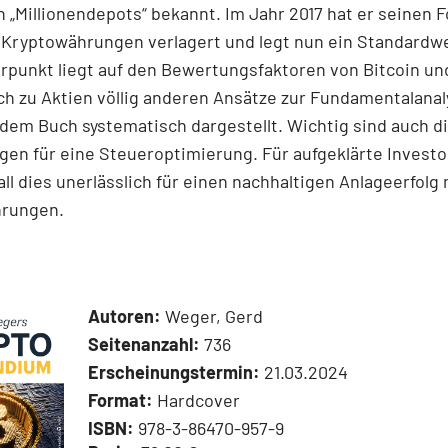
 „Millionen­depots“ bekannt. Im Jahr 2017 hat er seinen 
 Kryptowährungen verlagert und legt nun ein Standardwe
punkt liegt auf den Bewertungsfaktoren von Bitcoin und
ich zu Aktien völlig anderen Ansätze zur Fundamentalanal
dem Buch systematisch dargestellt. Wichtig sind auch d
en für eine Steueroptimierung. Für aufgeklärte Invest
 all dies unerlässlich für einen nachhaltigen Anlageerfolg 
hrungen.
Autoren:
Weger, Gerd
Seitenanzahl:
736
Erscheinungstermin:
21.03.2024
Format:
Hardcover
ISBN:
978-3-86470-957-9