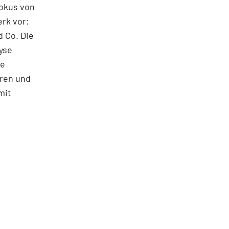
Fokus von
rk vor:
 Co. Die
yse
ie
oren und
mit