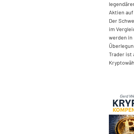
legendären
Aktien auf
Der Schwer
im Ver­gle
werden in 
Überlegung
Trader ist
Kryptowä