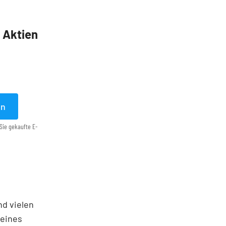
5 Aktien
en
Sie gekaufte E-
nd vielen
seines