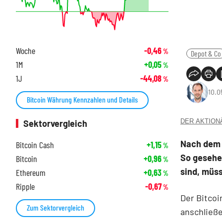
Woche
-0,46
%
Depot & Co
1M
+0,05
%
1J
-44,08
%
10.0
Bitcoin Währung Kennzahlen und Details
DER AKTIONÄR
Sektorvergleich
Nach dem 
Bitcoin Cash
+1,15
%
So gesehen
Bitcoin
+0,96
%
sind, müs
Ethereum
+0,63
%
Ripple
-0,67
%
Der Bitcoin
Zum Sektorvergleich
anschließe