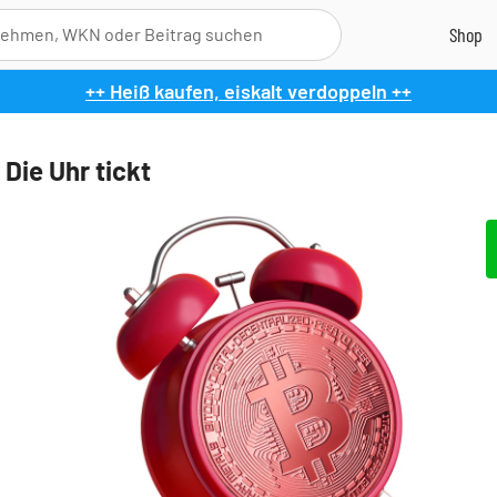
++ Heiß kaufen, eiskalt verdoppeln ++
 Die Uhr tickt