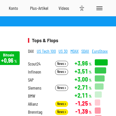
Tops & Flops
DAX
US Tech 100
US 30
MDAX
SDAX
EuroStoxx
Bitcoin
+0,96
%
+3,96
Scout24
News
%
+3,51
Infineon
News
%
+3,00
SAP
%
+2,71
Siemens
News
%
+2,11
BMW
%
-1,25
Allianz
News
%
-1,39
Brenntag
News
%