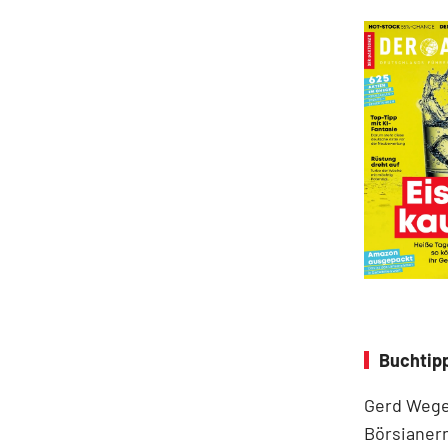
Buchtip
Gerd Weger
Börsianern