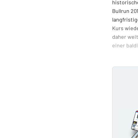
historisch
Bullrun 2
langfristi
Kurs wiede
daher weit
einer bald