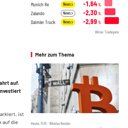
-1,64
Munich Re
News
%
-2,30
Zalando
News
%
-2,99
Daimler Truck
News
%
Börse: Tradegate
Mehr zum Thema
hrt auf.
investiert
arkiert, ist
 auf die
Heute, 11:15 ‧ Nikolas Kessler