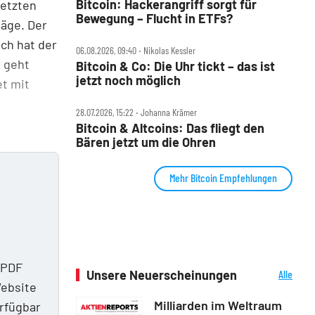
Bitcoin: Hackerangriff sorgt für
letzten
Bewegung – Flucht in ETFs?
äge. Der
ich hat der
06.08.2026, 09:40 ‧ Nikolas Kessler
r geht
Bitcoin & Co: Die Uhr tickt – das ist
jetzt noch möglich
et mit
28.07.2026, 15:22 ‧ Johanna Krämer
Bitcoin & Altcoins: Das fliegt den
Bären jetzt um die Ohren
Mehr Bitcoin Empfehlungen
 PDF
Unsere Neuerscheinungen
Alle
Website
Neuerscheinungen
Milliarden im Weltraum
erfügbar