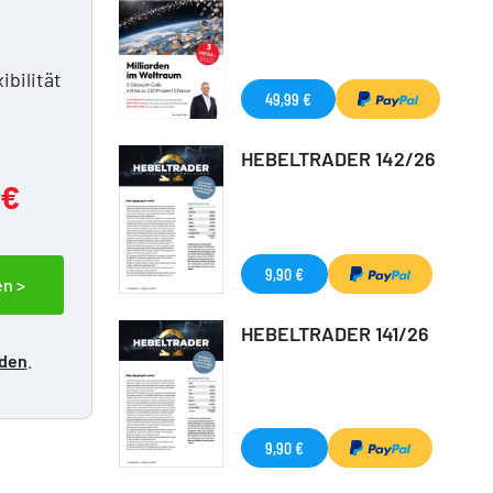
n
ibilität
49,99 €
HEBELTRADER 142/26
 €
9,90 €
en >
HEBELTRADER 141/26
lden
.
9,90 €