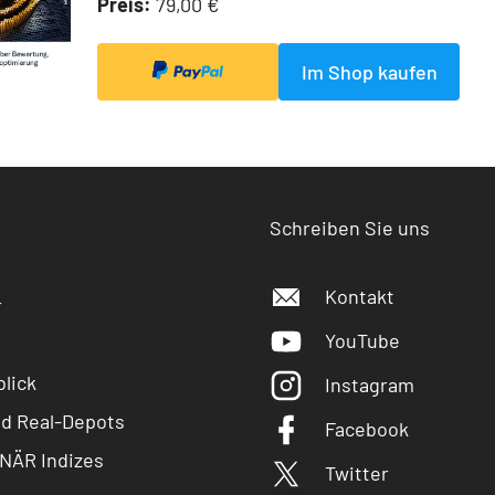
Preis:
79,00 €
Im Shop kaufen
Schreiben Sie uns
Kontakt
r
YouTube
lick
Instagram
nd Real-Depots
Facebook
NÄR Indizes
Twitter