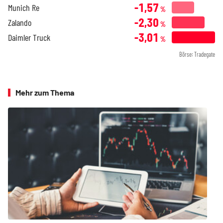
-1,57
Munich Re
%
-2,30
Zalando
%
-3,01
Daimler Truck
%
Börse: Tradegate
Mehr zum Thema