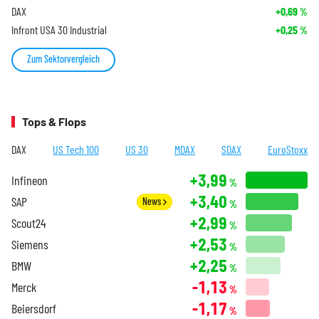
DAX
+0,69
%
Infront USA 30 Industrial
+0,25
%
Zum Sektorvergleich
Tops & Flops
DAX
US Tech 100
US 30
MDAX
SDAX
EuroStoxx
+3,99
Infineon
%
+3,40
SAP
News
%
+2,99
Scout24
%
+2,53
Siemens
%
+2,25
BMW
%
-1,13
Merck
%
-1,17
Beiersdorf
%