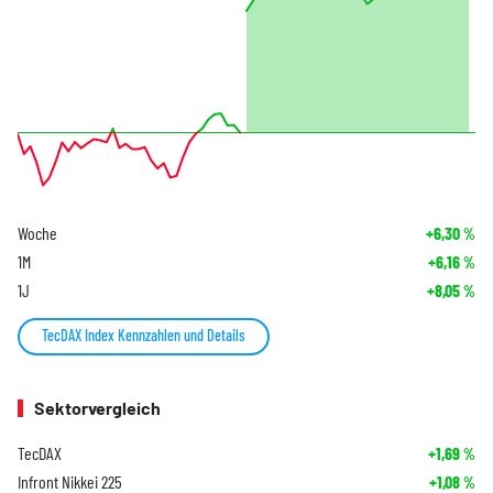
Woche
+6,30
%
1M
+6,16
%
1J
+8,05
%
TecDAX Index Kennzahlen und Details
Sektorvergleich
TecDAX
+1,69
%
Infront Nikkei 225
+1,08
%