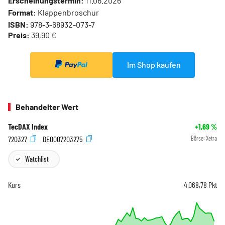
Erscheinungstermin:
11.06.2026
Format:
Klappenbroschur
ISBN:
978-3-68932-073-7
Preis:
39,90 €
Im Shop kaufen
Behandelter Wert
TecDAX Index
+1,69
%
720327
DE0007203275
Börse:
Xetra
Watchlist
Kurs
4.068,78
Pkt