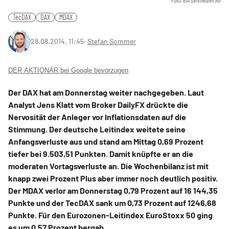
Foto: Börsenmedien AG
TecDAX
DAX
MDAX
28.08.2014, 11:45
‧
Stefan Sommer
DER AKTIONÄR bei Google bevorzugen
Der DAX hat am Donnerstag weiter nachgegeben. Laut
Analyst Jens Klatt vom Broker DailyFX drückte die
Nervosität der Anleger vor Inflationsdaten auf die
Stimmung. Der deutsche Leitindex weitete seine
Anfangsverluste aus und stand am Mittag 0,69 Prozent
tiefer bei 9.503,51 Punkten. Damit knüpfte er an die
moderaten Vortagsverluste an. Die Wochenbilanz ist mit
knapp zwei Prozent Plus aber immer noch deutlich positiv.
Der MDAX verlor am Donnerstag 0,79 Prozent auf 16 144,35
Punkte und der TecDAX sank um 0,73 Prozent auf 1246,68
Punkte. Für den Eurozonen-Leitindex EuroStoxx 50 ging
es um 0,57 Prozent bergab.