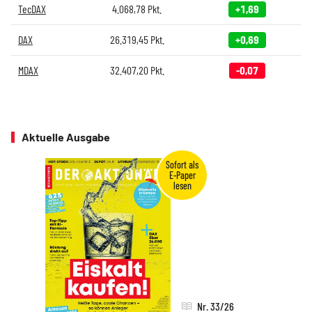
TecDAX
4.068,78
Pkt.
+1,69
DAX
26.319,45
Pkt.
+0,69
MDAX
32.407,20
Pkt.
-0,07
Aktuelle Ausgabe
Nr. 33/26