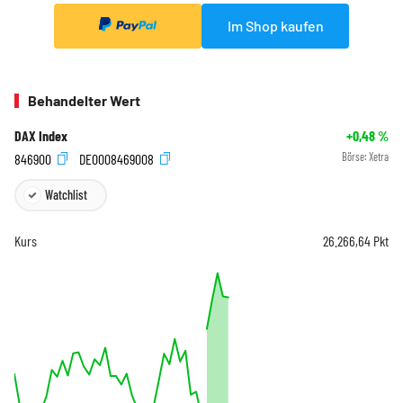
Im Shop kaufen
Behandelter Wert
DAX Index
+0,48
%
846900
DE0008469008
Börse:
Xetra
Watchlist
Kurs
26.266,64
Pkt