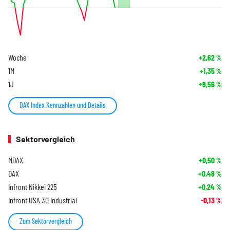
Woche
+2,62
%
1M
+1,35
%
1J
+9,56
%
DAX Index Kennzahlen und Details
Sektorvergleich
MDAX
+0,50
%
DAX
+0,48
%
Infront Nikkei 225
+0,24
%
Infront USA 30 Industrial
-0,13
%
Zum Sektorvergleich