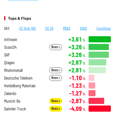
Tops & Flops
DAX
US Tech 100
US 30
MDAX
SDAX
EuroStoxx
+3,61
Infineon
%
+3,26
Scout24
News
%
+3,26
SAP
%
+2,87
Qiagen
%
+2,81
Rheinmetall
News
%
-1,10
Deutsche Telekom
News
%
-1,23
Heidelberg Materials
%
-1,27
Zalando
%
-2,87
Munich Re
News
%
-4,09
Daimler Truck
News
%