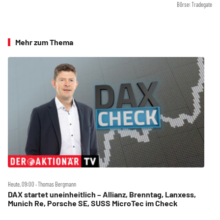
Börse: Tradegate
Mehr zum Thema
Heute, 09:00 ‧ Thomas Bergmann
DAX startet uneinheitlich – Allianz, Brenntag, Lanxess,
Munich Re, Porsche SE, SUSS MicroTec im Check