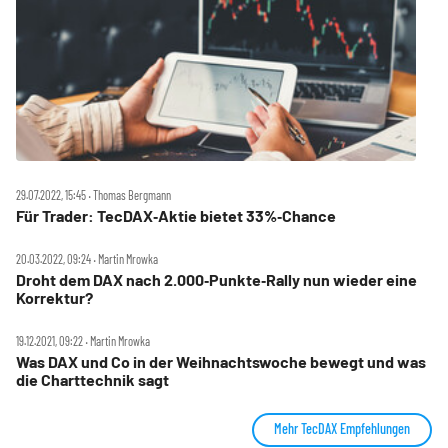
29.07.2022, 15:45 ‧ Thomas Bergmann
Für Trader: TecDAX‑Aktie bietet 33%‑Chance
20.03.2022, 09:24 ‧ Martin Mrowka
Droht dem DAX nach 2.000‑Punkte‑Rally nun wieder eine
Korrektur?
19.12.2021, 09:22 ‧ Martin Mrowka
Was DAX und Co in der Weihnachtswoche bewegt und was
die Charttechnik sagt
Mehr TecDAX Empfehlungen