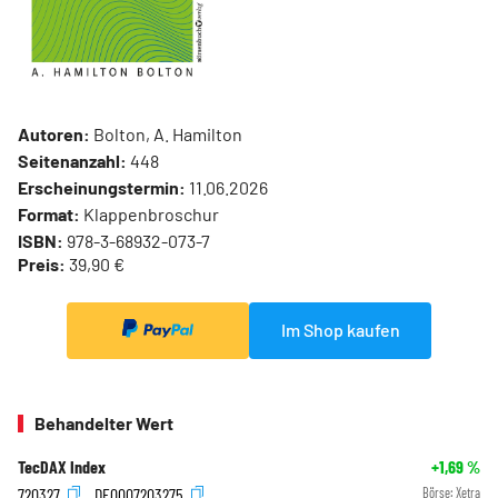
Autoren:
Bolton, A. Hamilton
Seitenanzahl:
448
Erscheinungstermin:
11.06.2026
Format:
Klappenbroschur
ISBN:
978-3-68932-073-7
Preis:
39,90 €
Im Shop kaufen
Behandelter Wert
TecDAX Index
+1,69
%
720327
DE0007203275
Börse:
Xetra