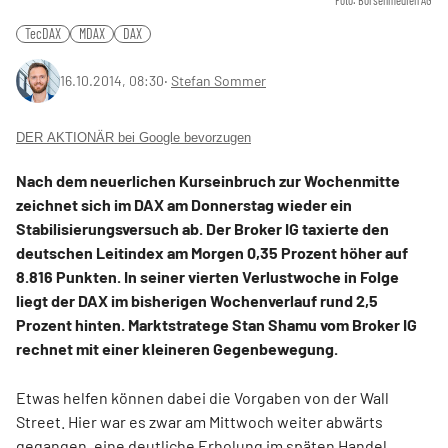
Foto: Börsenmedien AG
TecDAX
MDAX
DAX
16.10.2014, 08:30
‧
Stefan Sommer
DER AKTIONÄR bei Google bevorzugen
Nach dem neuerlichen Kurseinbruch zur Wochenmitte
zeichnet sich im DAX am Donnerstag wieder ein
Stabilisierungsversuch ab. Der Broker IG taxierte den
deutschen Leitindex am Morgen 0,35 Prozent höher auf
8.816 Punkten. In seiner vierten Verlustwoche in Folge
liegt der DAX im bisherigen Wochenverlauf rund 2,5
Prozent hinten. Marktstratege Stan Shamu vom Broker IG
rechnet mit einer kleineren Gegenbewegung.
Etwas helfen können dabei die Vorgaben von der Wall
Street. Hier war es zwar am Mittwoch weiter abwärts
gegangen, eine deutliche Erholung im späten Handel