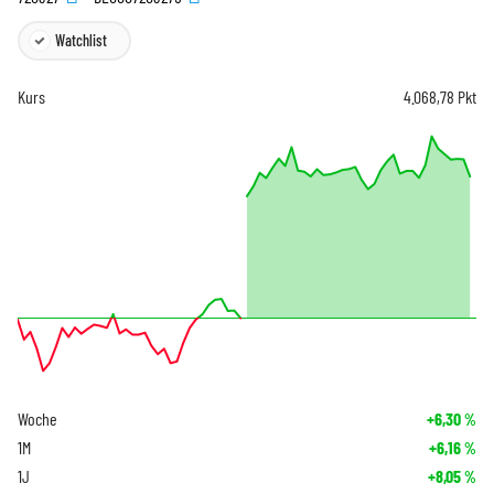
Watchlist
Kurs
4.068,78
Pkt
Woche
+6,30
%
1M
+6,16
%
1J
+8,05
%