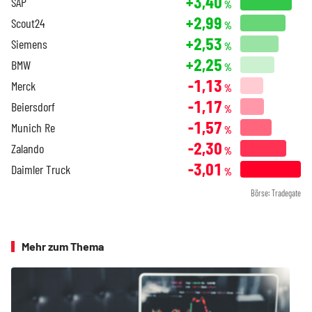
+3,40
SAP
%
+2,99
Scout24
%
+2,53
Siemens
%
+2,25
BMW
%
-1,13
Merck
%
-1,17
Beiersdorf
%
-1,57
Munich Re
%
-2,30
Zalando
%
-3,01
Daimler Truck
%
Börse: Tradegate
Mehr zum Thema