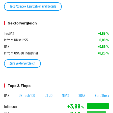
TecDAX Index Kennzahlen und Details
Sektorvergleich
TecDAX
+1,69
%
Infront Nikkei 225
+1,08
%
DAX
+0,69
%
Infront USA 30 Industrial
+0,25
%
Zum Sektorvergleich
Tops & Flops
DAX
US Tech 100
US 30
MDAX
SDAX
EuroStoxx
+3,99
Infineon
%