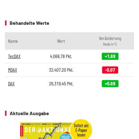
Behandelte Werte
Veränderung
Name
Wert
Heute in %
TecDAX
4.068,78
Pkt.
+1,69
MDAX
32.407,20
Pkt.
-0,07
DAX
26.319,45
Pkt.
+0,69
Aktuelle Ausgabe