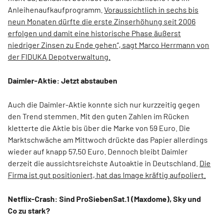
Anleihenaufkaufprogramm.
Voraussichtlich in sechs bis
neun Monaten dürfte die erste Zinserhöhung seit 2006
erfolgen und damit eine historische Phase äußerst
niedriger Zinsen zu Ende gehen“, sagt Marco Herrmann von
der FIDUKA Depotverwaltung.
Daimler-Aktie: Jetzt abstauben
Auch die Daimler-Aktie konnte sich nur kurzzeitig gegen
den Trend stemmen. Mit den guten Zahlen im Rücken
kletterte die Aktie bis über die Marke von 59 Euro. Die
Marktschwäche am Mittwoch drückte das Papier allerdings
wieder auf knapp 57,50 Euro. Dennoch bleibt Daimler
derzeit die aussichtsreichste Autoaktie in Deutschland.
Die
Firma ist gut positioniert, hat das Image kräftig aufpoliert.
Netflix-Crash: Sind ProSiebenSat.1 (Maxdome), Sky und
Co zu stark?