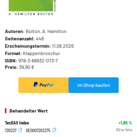
Autoren:
Bolton, A. Hamilton
Seitenanzahl:
448
Erscheinungstermin:
11.06.2026
Format:
Klappenbroschur
ISBN:
978-3-68932-073-7
Preis:
39,90 €
Im Shop kaufen
Behandelter Wert
TecDAX Index
+1,80
%
720327
DE0007203275
Börse:
Xetra