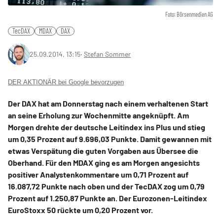
Foto: Börsenmedien AG
TecDAX
MDAX
DAX
25.09.2014, 13:15
‧
Stefan Sommer
DER AKTIONÄR bei Google bevorzugen
Der DAX hat am Donnerstag nach einem verhaltenen Start
an seine Erholung zur Wochenmitte angeknüpft. Am
Morgen drehte der deutsche Leitindex ins Plus und stieg
um 0,35 Prozent auf 9.696,03 Punkte. Damit gewannen mit
etwas Verspätung die guten Vorgaben aus Übersee die
Oberhand. Für den MDAX ging es am Morgen angesichts
positiver Analystenkommentare um 0,71 Prozent auf
16.087,72 Punkte nach oben und der TecDAX zog um 0,79
Prozent auf 1.250,87 Punkte an. Der Eurozonen-Leitindex
EuroStoxx 50 rückte um 0,20 Prozent vor.