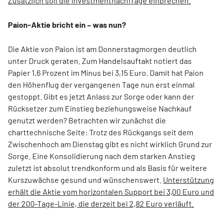
Zusätzlich soll die Investmentnachfrage einbrechen.
Paion-Aktie bricht ein – was nun?
Die Aktie von Paion ist am Donnerstagmorgen deutlich
unter Druck geraten. Zum Handelsauftakt notiert das
Papier 1,6 Prozent im Minus bei 3,15 Euro. Damit hat Paion
den Höhenflug der vergangenen Tage nun erst einmal
gestoppt. Gibt es jetzt Anlass zur Sorge oder kann der
Rücksetzer zum Einstieg beziehungsweise Nachkauf
genutzt werden? Betrachten wir zunächst die
charttechnische Seite: Trotz des Rückgangs seit dem
Zwischenhoch am Dienstag gibt es nicht wirklich Grund zur
Sorge. Eine Konsolidierung nach dem starken Anstieg
zuletzt ist absolut trendkonform und als Basis für weitere
Kurszuwächse gesund und wünschenswert.
Unterstützung
erhält die Aktie vom horizontalen Support bei 3,00 Euro und
der 200-Tage-Linie, die derzeit bei 2,82 Euro verläuft.