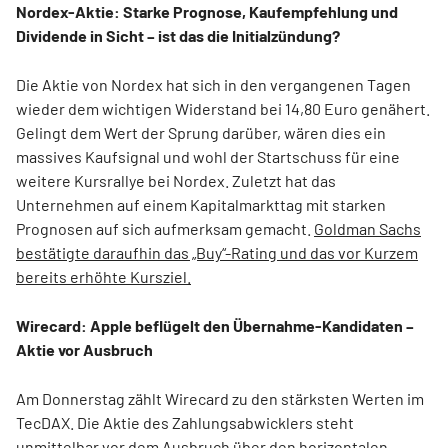
Nordex-Aktie: Starke Prognose, Kaufempfehlung und
Dividende in Sicht – ist das die Initialzündung?
Die Aktie von Nordex hat sich in den vergangenen Tagen
wieder dem wichtigen Widerstand bei 14,80 Euro genähert.
Gelingt dem Wert der Sprung darüber, wären dies ein
massives Kaufsignal und wohl der Startschuss für eine
weitere Kursrallye bei Nordex. Zuletzt hat das
Unternehmen auf einem Kapitalmarkttag mit starken
Prognosen auf sich aufmerksam gemacht.
Goldman Sachs
bestätigte daraufhin das „Buy“-Rating und das vor Kurzem
bereits erhöhte Kursziel.
Wirecard: Apple beflügelt den Übernahme-Kandidaten –
Aktie vor Ausbruch
Am Donnerstag zählt Wirecard zu den stärksten Werten im
TecDAX. Die Aktie des Zahlungsabwicklers steht
unmittelbar vor dem Ausbruch über den horizontalen