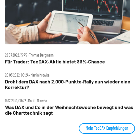
29.07.2022, 15:45 ‧ Thomas Bergmann
Für Trader: TecDAX‑Aktie bietet 33%‑Chance
20.03.2022, 09:24 ‧ Martin Mrowka
Droht dem DAX nach 2.000‑Punkte‑Rally nun wieder eine
Korrektur?
19.12.2021, 09:22 ‧ Martin Mrowka
Was DAX und Co in der Weihnachtswoche bewegt und was
die Charttechnik sagt
Mehr TecDAX Empfehlungen