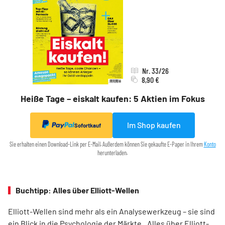
Nr. 33/26
8,90 €
Heiße Tage – eiskalt kaufen: 5 Aktien im Fokus
Im Shop kaufen
Sofortkauf
Sie erhalten einen Download-Link per E-Mail. Außerdem können Sie gekaufte E-Paper in Ihrem
Konto
herunterladen.
Buchtipp: Alles über Elliott-Wellen
Elliott-Wellen sind mehr als ein Analysewerkzeug – sie sind
ein Blick in die Psychologie der Märkte. „Alles über Elliott-