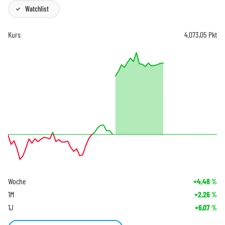
Watchlist
Kurs
4.073,05
Pkt
Woche
+4,48
%
1M
+2,26
%
1J
+6,07
%