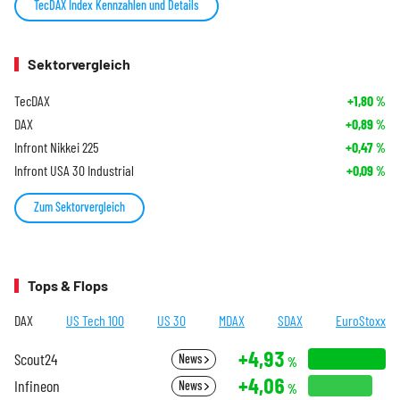
TecDAX Index Kennzahlen und Details
Sektorvergleich
TecDAX
+1,80
%
DAX
+0,89
%
Infront Nikkei 225
+0,47
%
Infront USA 30 Industrial
+0,09
%
Zum Sektorvergleich
Tops & Flops
DAX
US Tech 100
US 30
MDAX
SDAX
EuroStoxx
+4,93
Scout24
News
%
+4,06
Infineon
News
%