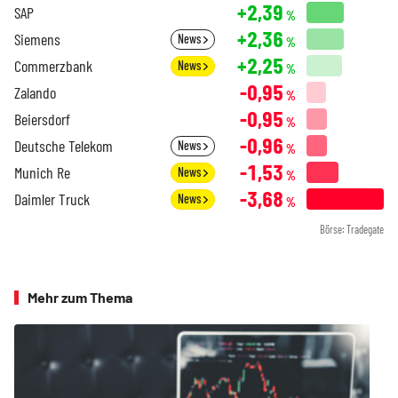
+2,39
SAP
%
+2,36
Siemens
News
%
+2,25
Commerzbank
News
%
-0,95
Zalando
%
-0,95
Beiersdorf
%
-0,96
Deutsche Telekom
News
%
-1,53
Munich Re
News
%
-3,68
Daimler Truck
News
%
Börse: Tradegate
Mehr zum Thema