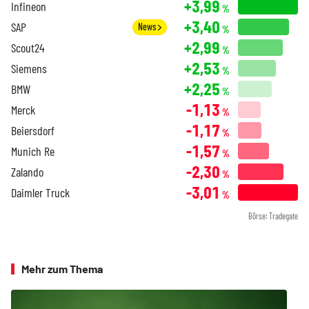
+3,99
Infineon
%
+3,40
SAP
News
%
+2,99
Scout24
%
+2,53
Siemens
%
+2,25
BMW
%
-1,13
Merck
%
-1,17
Beiersdorf
%
-1,57
Munich Re
%
-2,30
Zalando
%
-3,01
Daimler Truck
%
Börse: Tradegate
Mehr zum Thema