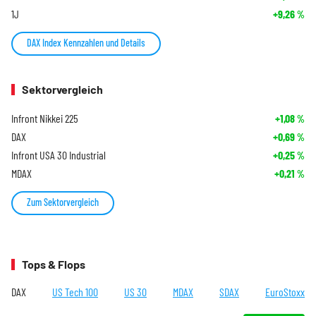
1J
+9,26
%
DAX Index Kennzahlen und Details
Sektorvergleich
Infront Nikkei 225
+1,08
%
DAX
+0,69
%
Infront USA 30 Industrial
+0,25
%
MDAX
+0,21
%
Zum Sektorvergleich
Tops & Flops
DAX
US Tech 100
US 30
MDAX
SDAX
EuroStoxx