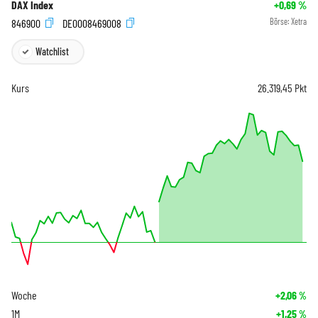
DAX Index
+0,69
%
846900
DE0008469008
Börse:
Xetra
Watchlist
Kurs
26.319,45
Pkt
Woche
+2,06
%
1M
+1,25
%