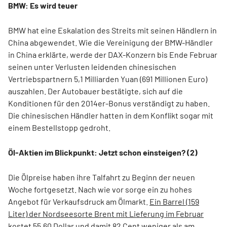
BMW: Es wird teuer
BMW hat eine Eskalation des Streits mit seinen Händlern in
China abgewendet. Wie die Vereinigung der BMW-Händler
in China erklärte, werde der DAX-Konzern bis Ende Februar
seinen unter Verlusten leidenden chinesischen
Vertriebspartnern 5,1 Milliarden Yuan (691 Millionen Euro)
auszahlen. Der Autobauer bestätigte, sich auf die
Konditionen für den 2014er-Bonus verständigt zu haben.
Die chinesischen Händler hatten in dem Konflikt sogar mit
einem Bestellstopp gedroht.
Öl-Aktien im Blickpunkt: Jetzt schon einsteigen? (2)
Die Ölpreise haben ihre Talfahrt zu Beginn der neuen
Woche fortgesetzt. Nach wie vor sorge ein zu hohes
Angebot für Verkaufsdruck am Ölmarkt.
Ein Barrel (159
Liter) der Nordseesorte Brent mit Lieferung im Februar
kostet 55,60 Dollar und damit 82 Cent weniger als am