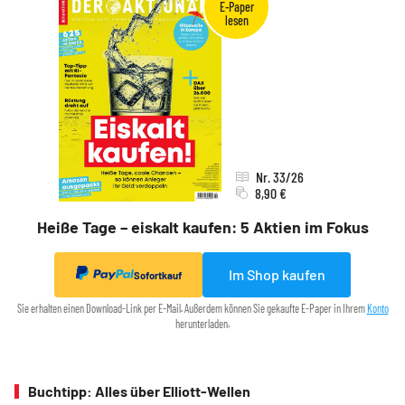
Nr. 33/26
8,90 €
Heiße Tage – eiskalt kaufen: 5 Aktien im Fokus
Im Shop kaufen
Sofortkauf
Sie erhalten einen Download-Link per E-Mail. Außerdem können Sie gekaufte E-Paper in Ihrem
Konto
herunterladen.
Buchtipp: Alles über Elliott-Wellen