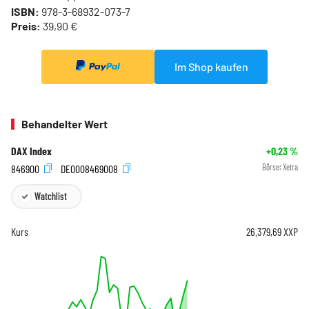
ISBN:
978-3-68932-073-7
Preis:
39,90 €
Im Shop kaufen
Behandelter Wert
DAX Index
+0,23
%
846900
DE0008469008
Börse:
Xetra
Watchlist
Kurs
26.379,69
XXP