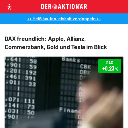
++ Heiß kaufen, eiskalt verdoppeln ++
DAX freundlich: Apple, Allianz,
Commerzbank, Gold und Tesla im Blick
DAX
+0,23
%