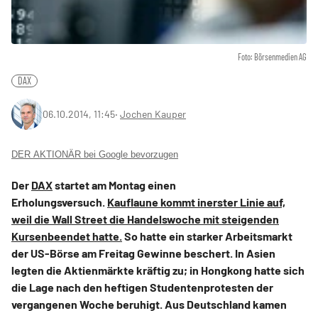
Foto: Börsenmedien AG
DAX
06.10.2014, 11:45
‧
Jochen Kauper
DER AKTIONÄR bei Google bevorzugen
Der
DAX
startet am Montag einen
Erholungsversuch.
Kauflaune kommt inerster Linie auf,
weil die Wall Street die Handelswoche mit steigenden
Kursenbeendet hatte.
So hatte ein starker Arbeitsmarkt
der US-Börse am Freitag Gewinne beschert. In Asien
legten die Aktienmärkte kräftig zu; in Hongkong hatte sich
die Lage nach den heftigen Studentenprotesten der
vergangenen Woche beruhigt. Aus Deutschland kamen