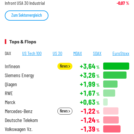
Infront USA 30 Industrial
-0,07
%
Zum Sektorvergleich
Tops & Flops
DAX
US Tech 100
US 30
MDAX
SDAX
EuroStoxx
+3,64
Infineon
News
%
+3,26
Siemens Energy
%
+1,99
Qiagen
%
+1,67
RWE
%
+0,63
Merck
%
-1,22
Mercedes-Benz
News
%
-1,24
Deutsche Telekom
%
-1,39
Volkswagen Vz.
%