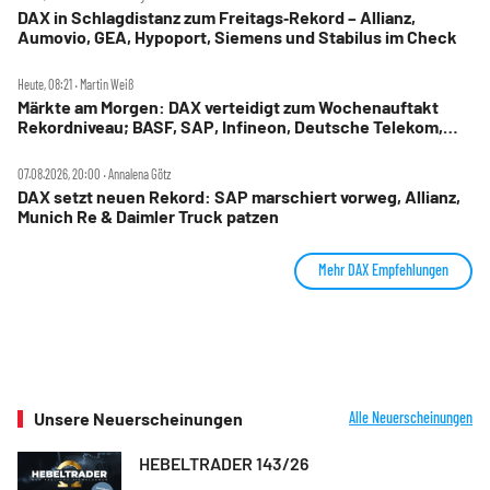
DAX in Schlagdistanz zum Freitags‑Rekord – Allianz,
Aumovio, GEA, Hypoport, Siemens und Stabilus im Check
Heute, 08:21 ‧ Martin Weiß
Märkte am Morgen: DAX verteidigt zum Wochenauftakt
Rekordniveau; BASF, SAP, Infineon, Deutsche Telekom,
Hensoldt, Suss Microtec im Fokus
07.08.2026, 20:00 ‧ Annalena Götz
DAX setzt neuen Rekord: SAP marschiert vorweg, Allianz,
Munich Re & Daimler Truck patzen
Mehr DAX Empfehlungen
Unsere Neuerscheinungen
Alle Neuerscheinungen
HEBELTRADER 143/26