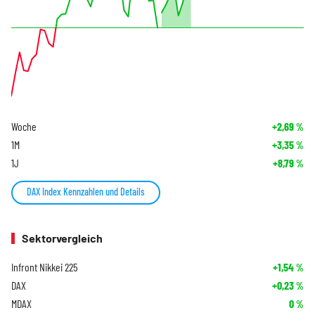
Woche
+2,69
%
1M
+3,35
%
1J
+8,79
%
DAX Index Kennzahlen und Details
Sektorvergleich
Infront Nikkei 225
+1,54
%
DAX
+0,23
%
MDAX
0
%