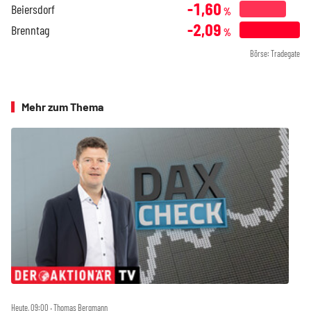
-1,60
Beiersdorf
%
-2,09
Brenntag
%
Börse: Tradegate
Mehr zum Thema
Heute, 09:00 ‧ Thomas Bergmann