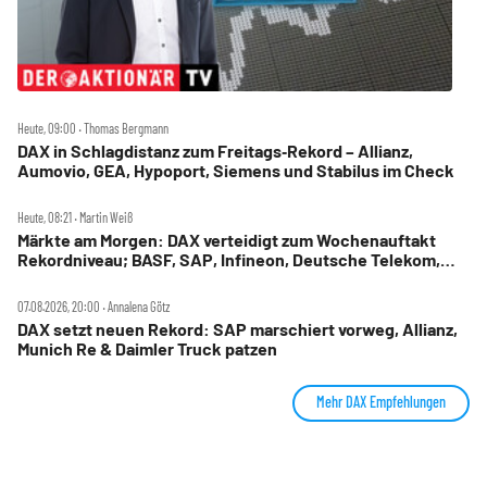
Heute, 09:00 ‧ Thomas Bergmann
DAX in Schlagdistanz zum Freitags‑Rekord – Allianz,
Aumovio, GEA, Hypoport, Siemens und Stabilus im Check
Heute, 08:21 ‧ Martin Weiß
Märkte am Morgen: DAX verteidigt zum Wochenauftakt
Rekordniveau; BASF, SAP, Infineon, Deutsche Telekom,
Hensoldt, Suss Microtec im Fokus
07.08.2026, 20:00 ‧ Annalena Götz
DAX setzt neuen Rekord: SAP marschiert vorweg, Allianz,
Munich Re & Daimler Truck patzen
Mehr DAX Empfehlungen