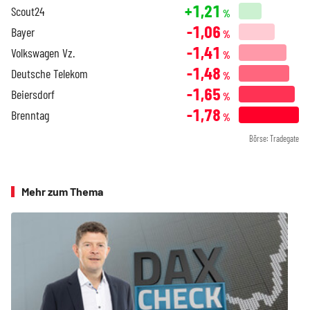
+1,21
Scout24
%
-1,06
Bayer
%
-1,41
Volkswagen Vz.
%
-1,48
Deutsche Telekom
%
-1,65
Beiersdorf
%
-1,78
Brenntag
%
Börse: Tradegate
Mehr zum Thema