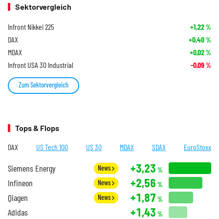
Sektorvergleich
Infront Nikkei 225
+1,22
%
DAX
+0,40
%
MDAX
+0,02
%
Infront USA 30 Industrial
-0,09
%
Zum Sektorvergleich
Tops & Flops
DAX
US Tech 100
US 30
MDAX
SDAX
EuroStoxx
+3,23
Siemens Energy
News
%
+2,56
Infineon
News
%
+1,87
Qiagen
News
%
+1,43
Adidas
%