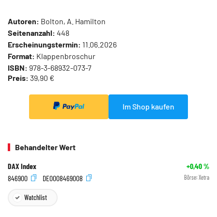
Autoren:
Bolton, A. Hamilton
Seitenanzahl:
448
Erscheinungstermin:
11.06.2026
Format:
Klappenbroschur
ISBN:
978-3-68932-073-7
Preis:
39,90 €
Im Shop kaufen
Behandelter Wert
DAX Index
+0,40
%
846900
DE0008469008
Börse:
Xetra
Watchlist