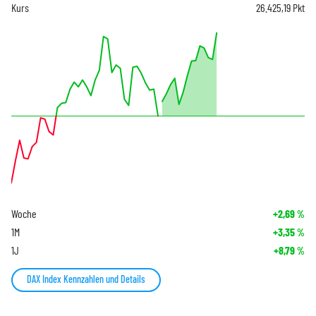
Kurs
26.425,19
Pkt
Woche
+2,69
%
1M
+3,35
%
1J
+8,79
%
DAX Index Kennzahlen und Details