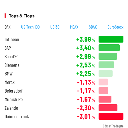
Tops & Flops
DAX
US Tech 100
US 30
MDAX
SDAX
EuroStoxx
+3,99
Infineon
%
+3,40
SAP
%
+2,99
Scout24
%
+2,53
Siemens
%
+2,25
BMW
%
-1,13
Merck
%
-1,17
Beiersdorf
%
-1,57
Munich Re
%
-2,30
Zalando
%
-3,01
Daimler Truck
%
Börse: Tradegate