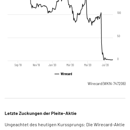
100
50
0
Sep '19
Nov '19
Jan '20
Mär '20
Mai '20
Jul '20
Wirecard
Wirecard
(WKN: 747206)
Letzte Zuckungen der Pleite-Aktie
Ungeachtet des heutigen Kurssprungs: Die Wirecard-Aktie