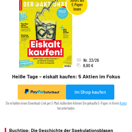
Nr. 33/26
8,90 €
Heiße Tage – eiskalt kaufen: 5 Aktien im Fokus
Im Shop kaufen
Sofortkauf
Sie erhalten einen Download-Link per E-Mail. Außerdem können Sie gekaufte E-Paper in Ihrem
Konto
herunterladen.
Buchtipp: Die Geschichte der Spekulationsblasen