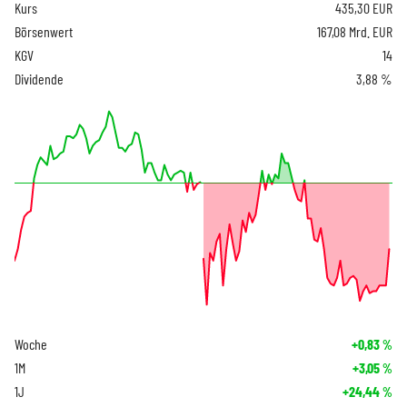
Kurs
435,30
EUR
Börsenwert
167,08 Mrd. EUR
KGV
14
Dividende
3,88 %
Woche
+0,83
%
1M
+3,05
%
1J
+24,44
%