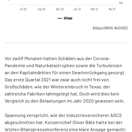
140
Jul '20
Sep '20
Nov '20
Jan '21
Mär '21
Mai '21
Allianz
Allianz
(WKN: 840400)
Vor zwölf Monaten hatten Schäden aus der Corona-
Pandemie und Naturkatastrophen sowie die Turbulenzen
an den Kapitalmärkten für einen Gewinnrückgang gesorgt.
Das erste Quartal 2021 war zwar auch nicht frei von
Großschäden, wie der Wintereinbruch in Texas, der
zahlreiche Fabriken lahmgelegt hat. Doch wird dies kein
Vergleich zu den Belastungen im Jahr 2020 gewesen sein.
Spannung verspricht, wie der Industrieversicherer AGCS
abgeschnitten hat. Konzernchef Oliver Bäte hatte bei der
letzten Bilanzpressekonferenz eine klare Ansage gemacht: