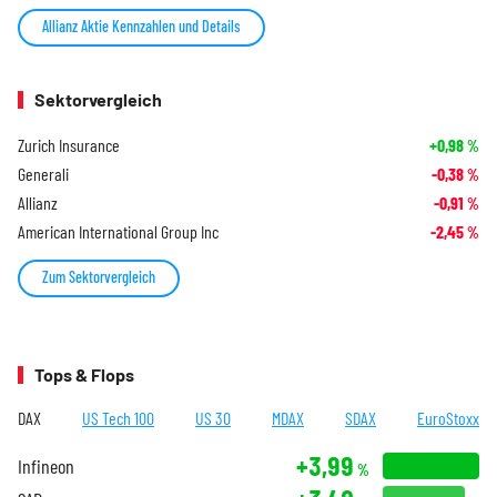
Allianz Aktie Kennzahlen und Details
Sektorvergleich
Zurich Insurance
+0,98
%
Generali
-0,38
%
Allianz
-0,91
%
American International Group Inc
-2,45
%
Zum Sektorvergleich
Tops & Flops
DAX
US Tech 100
US 30
MDAX
SDAX
EuroStoxx
+3,99
Infineon
%