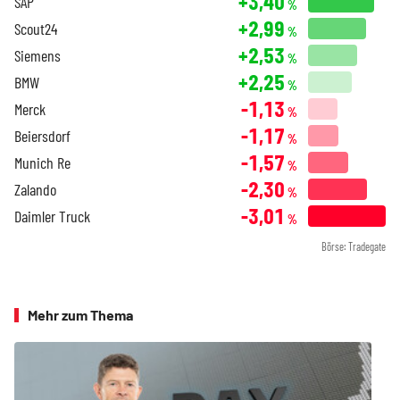
+3,40
SAP
%
+2,99
Scout24
%
+2,53
Siemens
%
+2,25
BMW
%
-1,13
Merck
%
-1,17
Beiersdorf
%
-1,57
Munich Re
%
-2,30
Zalando
%
-3,01
Daimler Truck
%
Börse: Tradegate
Mehr zum Thema