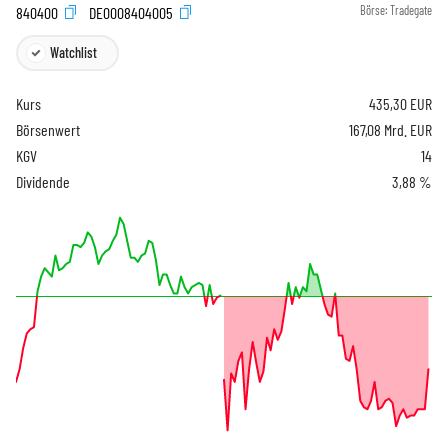
840400
DE0008404005
Börse:
Tradegate
Watchlist
Kurs
435,30
EUR
Börsenwert
167,08 Mrd. EUR
KGV
14
Dividende
3,88 %