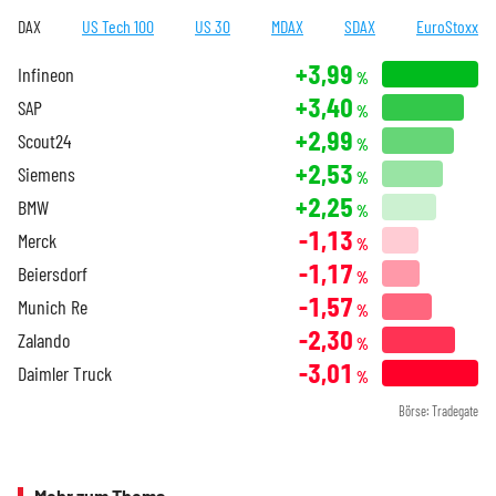
DAX
US Tech 100
US 30
MDAX
SDAX
EuroStoxx
+3,99
Infineon
%
+3,40
SAP
%
+2,99
Scout24
%
+2,53
Siemens
%
+2,25
BMW
%
-1,13
Merck
%
-1,17
Beiersdorf
%
-1,57
Munich Re
%
-2,30
Zalando
%
-3,01
Daimler Truck
%
Börse: Tradegate
Mehr zum Thema