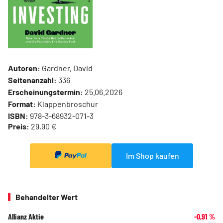
Autoren:
Gardner, David
Seitenanzahl:
336
Erscheinungstermin:
25.06.2026
Format:
Klappenbroschur
ISBN:
978-3-68932-071-3
Preis:
29,90 €
Im Shop kaufen
Behandelter Wert
Allianz Aktie
-0,91
%