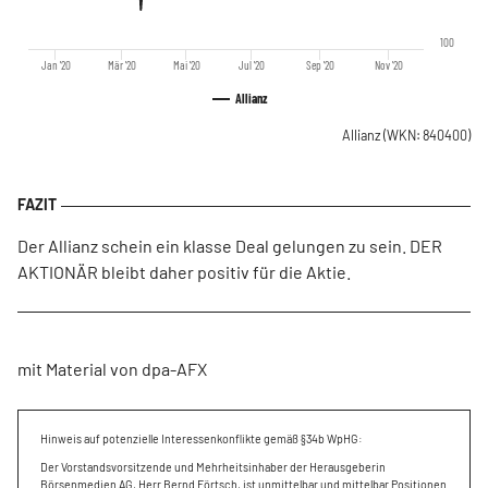
100
Jan '20
Mär '20
Mai '20
Jul '20
Sep '20
Nov '20
Allianz
Allianz
(WKN: 840400)
Der Allianz schein ein klasse Deal gelungen zu sein. DER
AKTIONÄR bleibt daher positiv für die Aktie.
mit Material von dpa-AFX
Hinweis auf potenzielle Interessenkonflikte gemäß §34b WpHG:
Der Vorstandsvorsitzende und Mehrheitsinhaber der Herausgeberin
Börsenmedien AG, Herr Bernd Förtsch, ist unmittelbar und mittelbar Positionen