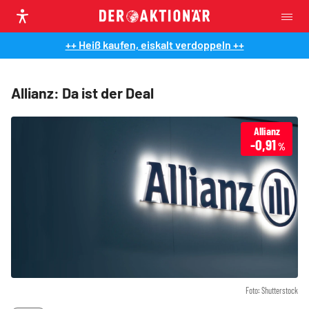
++ Heiß kaufen, eiskalt verdoppeln ++
Allianz: Da ist der Deal
Allianz
-0,91
%
Foto: Shutterstock