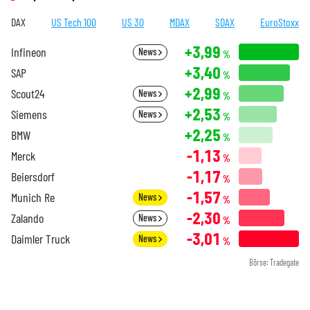
DAX
US Tech 100
US 30
MDAX
SDAX
EuroStoxx
+3,99
Infineon
News
%
+3,40
SAP
%
+2,99
Scout24
News
%
+2,53
Siemens
News
%
+2,25
BMW
%
-1,13
Merck
%
-1,17
Beiersdorf
%
-1,57
Munich Re
News
%
-2,30
Zalando
News
%
-3,01
Daimler Truck
News
%
Börse: Tradegate