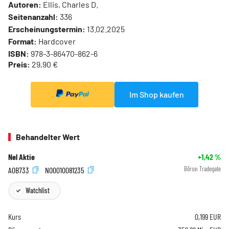
Autoren:
Ellis, Charles D.
Seitenanzahl:
336
Erscheinungstermin:
13.02.2025
Format:
Hardcover
ISBN:
978-3-86470-862-6
Preis:
29,90 €
Im Shop kaufen
Behandelter Wert
Nel Aktie
+1,42
%
A0B733
NO0010081235
Börse:
Tradegate
Watchlist
Kurs
0,199
EUR