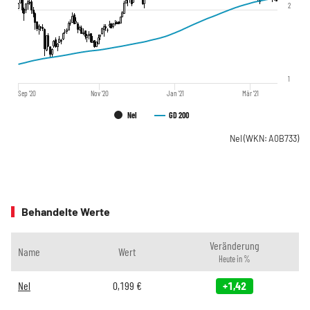
2
1
Sep '20
Nov '20
Jan '21
Mär '21
Nel
GD 200
Nel
(WKN: A0B733)
Behandelte Werte
Veränderung
Name
Wert
Heute in %
Nel
0,199
€
+1,42