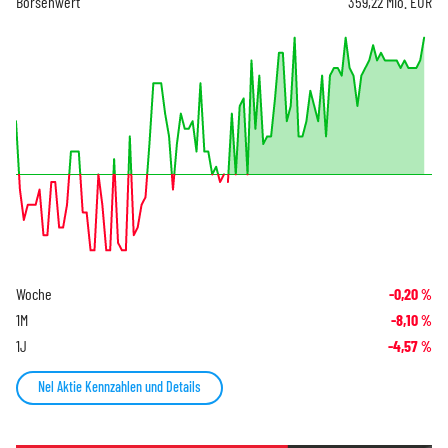
Börsenwert
359,22 Mio. EUR
Woche
-0,20
%
1M
-8,10
%
1J
-4,57
%
Nel Aktie Kennzahlen und Details