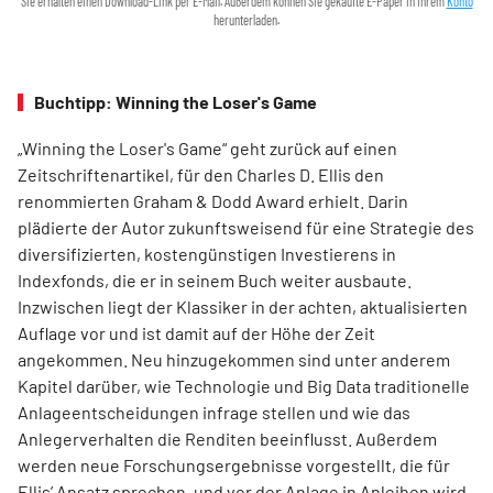
Sie erhalten einen Download-Link per E-Mail. Außerdem können Sie gekaufte E-Paper in Ihrem
Konto
herunterladen.
Buchtipp: Winning the Loser's Game
„Winning the Loser's Game“ geht zurück auf einen
Zeitschriftenartikel, für den Charles D. Ellis den
renommierten Graham & Dodd Award erhielt. Darin
plädierte der Autor zukunftsweisend für eine Strategie des
diversifizierten, kostengünstigen Investierens in
Indexfonds, die er in seinem Buch weiter ausbaute.
Inzwischen liegt der Klassiker in der achten, aktualisierten
Auflage vor und ist damit auf der Höhe der Zeit
angekommen. Neu hinzugekommen sind unter anderem
Kapitel darüber, wie Technologie und Big Data traditionelle
Anlageentscheidungen infrage stellen und wie das
Anlegerverhalten die Renditen beeinflusst. Außerdem
werden neue Forschungsergebnisse vorgestellt, die für
Ellis’ Ansatz sprechen, und vor der Anlage in Anleihen wird