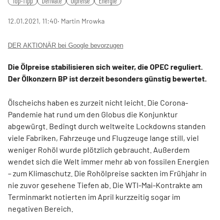
Top-Tipp
Derivate
Ölpreise
Energie
12.01.2021, 11:40
‧ Martin Mrowka
DER AKTIONÄR bei Google bevorzugen
Die Ölpreise stabilisieren sich weiter, die OPEC reguliert.
Der Ölkonzern BP ist derzeit besonders günstig bewertet.
Ölscheichs haben es zurzeit nicht leicht. Die Corona-
Pandemie hat rund um den Globus die Konjunktur
abgewürgt. Bedingt durch weltweite Lockdowns standen
viele Fabriken, Fahrzeuge und Flugzeuge lange still, viel
weniger Rohöl wurde plötzlich gebraucht. Außerdem
wendet sich die Welt immer mehr ab von fossilen Energien
– zum Klimaschutz. Die Rohölpreise sackten im Frühjahr in
nie zuvor gesehene Tiefen ab. Die WTI-Mai-Kontrakte am
Terminmarkt notierten im April kurzzeitig sogar im
negativen Bereich.