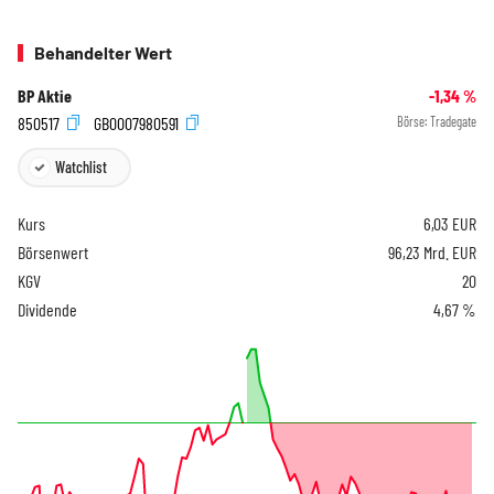
Behandelter Wert
BP Aktie
-1,34
%
850517
GB0007980591
Börse:
Tradegate
Watchlist
Kurs
6,03
EUR
Börsenwert
96,23 Mrd. EUR
KGV
20
Dividende
4,67 %