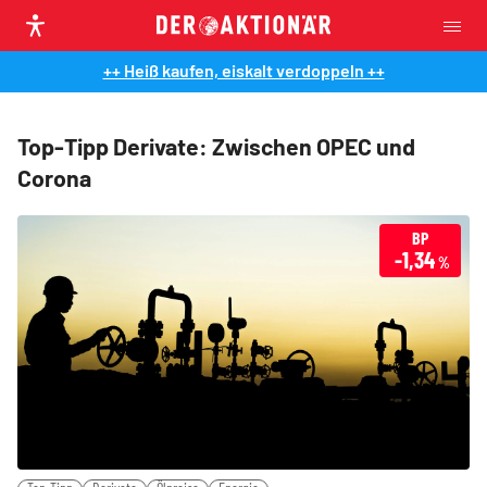
++ Heiß kaufen, eiskalt verdoppeln ++
Top-Tipp Derivate: Zwischen OPEC und
Corona
BP
-1,34
%