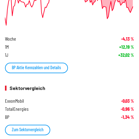
Woche
-4,13
%
1M
+12,19
%
1J
+32,02
%
BP Aktie Kennzahlen und Details
Sektorvergleich
ExxonMobil
-0,03
%
TotalEnergies
-0,96
%
BP
-1,34
%
Zum Sektorvergleich