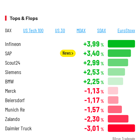
Tops & Flops
DAX
US Tech 100
US 30
MDAX
SDAX
EuroStoxx
+3,99
Infineon
%
+3,40
SAP
News
%
+2,99
Scout24
%
+2,53
Siemens
%
+2,25
BMW
%
-1,13
Merck
%
-1,17
Beiersdorf
%
-1,57
Munich Re
%
-2,30
Zalando
%
-3,01
Daimler Truck
%
Börse: Tradegate