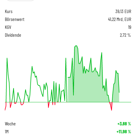
Kurs
39,13
EUR
Börsenwert
41,22 Mrd. EUR
KGV
19
Dividende
2,72 %
Woche
+3,88
%
1M
+11,98
%