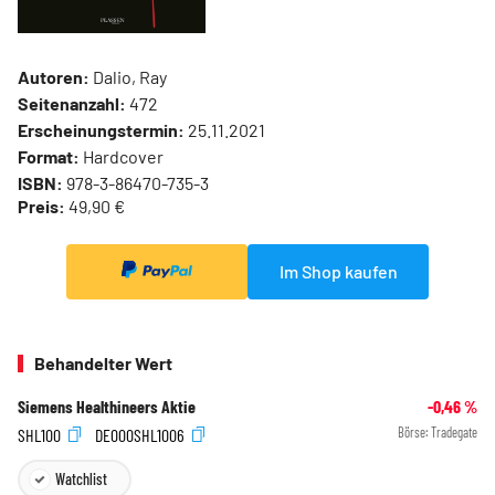
Autoren:
Dalio, Ray
Seitenanzahl:
472
Erscheinungstermin:
25.11.2021
Format:
Hardcover
ISBN:
978-3-86470-735-3
Preis:
49,90 €
Im Shop kaufen
Behandelter Wert
Siemens Healthineers Aktie
-0,46
%
SHL100
DE000SHL1006
Börse:
Tradegate
Watchlist