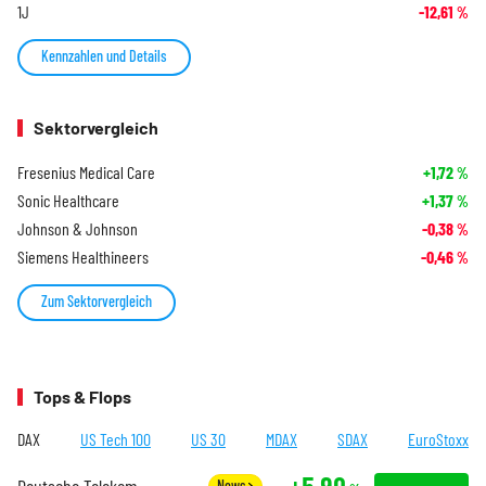
1J
-12,61
%
Kennzahlen und Details
Sektorvergleich
Fresenius Medical Care
+1,72
%
Sonic Healthcare
+1,37
%
Johnson & Johnson
-0,38
%
Siemens Healthineers
-0,46
%
Zum Sektorvergleich
Tops & Flops
DAX
US Tech 100
US 30
MDAX
SDAX
EuroStoxx
+5,90
Deutsche Telekom
News