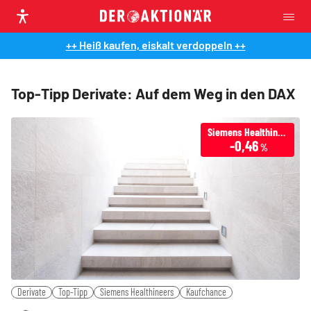
++ Heiß kaufen, eiskalt verdoppeln ++
Top-Tipp Derivate: Auf dem Weg in den DAX
Siemens Healthineers
-0,46
%
Derivate
Top-Tipp
Siemens Healthineers
Kaufchance