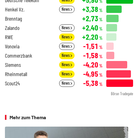
%
+3,38
Henkel Vz.
News
%
+2,73
Brenntag
%
+2,40
Zalando
News
%
+2,20
RWE
News
%
-1,51
Vonovia
News
%
-1,58
Commerzbank
News
%
-4,20
Siemens
News
%
-4,95
Rheinmetall
News
%
-5,38
Scout24
News
%
Börse: Tradegate
Mehr zum Thema