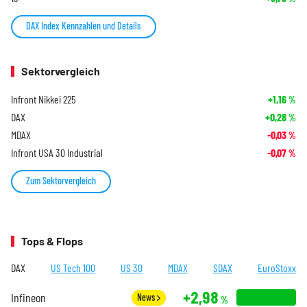
DAX Index Kennzahlen und Details
Sektorvergleich
Infront Nikkei 225
+1,16
%
DAX
+0,28
%
MDAX
-0,03
%
Infront USA 30 Industrial
-0,07
%
Zum Sektorvergleich
Tops & Flops
DAX
US Tech 100
US 30
MDAX
SDAX
EuroStoxx
+2,98
Infineon
News
%