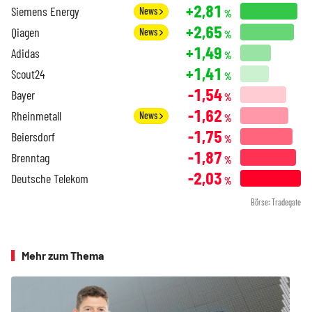
+2,81
Siemens Energy
News
%
+2,65
Qiagen
News
%
+1,49
Adidas
%
+1,41
Scout24
%
-1,54
Bayer
%
-1,62
Rheinmetall
News
%
-1,75
Beiersdorf
%
-1,87
Brenntag
%
-2,03
Deutsche Telekom
%
Börse: Tradegate
Mehr zum Thema