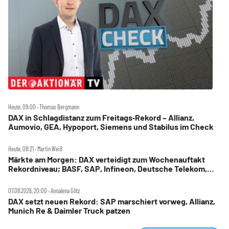
Heute, 09:00 ‧ Thomas Bergmann
DAX in Schlagdistanz zum Freitags‑Rekord – Allianz,
Aumovio, GEA, Hypoport, Siemens und Stabilus im Check
Heute, 08:21 ‧ Martin Weiß
Märkte am Morgen: DAX verteidigt zum Wochenauftakt
Rekordniveau; BASF, SAP, Infineon, Deutsche Telekom,
Hensoldt, Suss Microtec im Fokus
07.08.2026, 20:00 ‧ Annalena Götz
DAX setzt neuen Rekord: SAP marschiert vorweg, Allianz,
Munich Re & Daimler Truck patzen