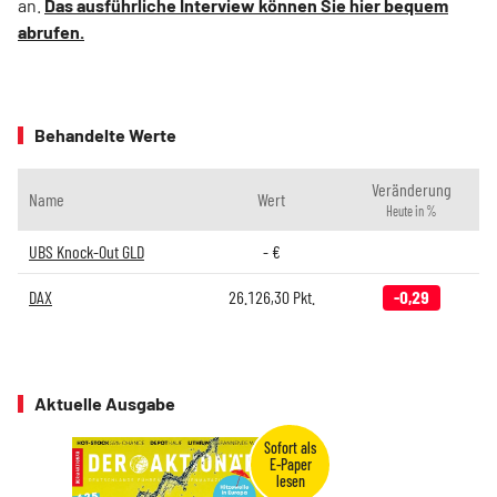
an.
Das ausführliche Interview können Sie hier bequem
abrufen.
Behandelte Werte
Veränderung
Name
Wert
Heute in %
UBS Knock-Out GLD
-
€
DAX
26.126,30
Pkt.
-0,29
Aktuelle Ausgabe