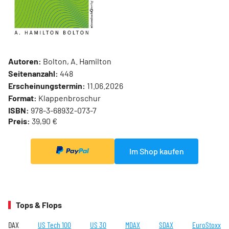
Autoren:
Bolton, A. Hamilton
Seitenanzahl:
448
Erscheinungstermin:
11.06.2026
Format:
Klappenbroschur
ISBN:
978-3-68932-073-7
Preis:
39,90 €
Im Shop kaufen
Tops & Flops
DAX
US Tech 100
US 30
MDAX
SDAX
EuroStoxx