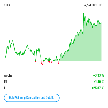
Kurs
4.341,9850
USD
Woche
+3,33
%
1M
+1,80
%
1J
+25,87
%
Gold Währung Kennzahlen und Details