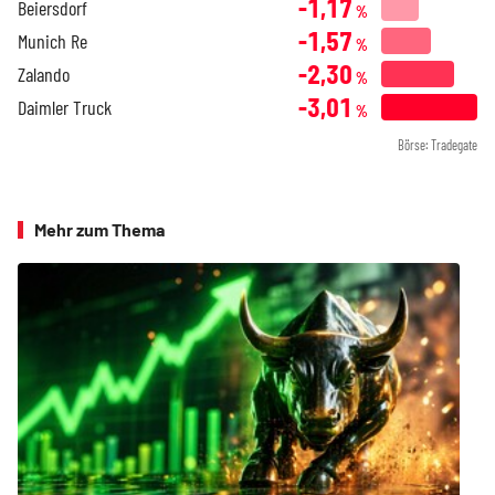
-1,17
Beiersdorf
%
-1,57
Munich Re
%
-2,30
Zalando
%
-3,01
Daimler Truck
%
Börse: Tradegate
Mehr zum Thema