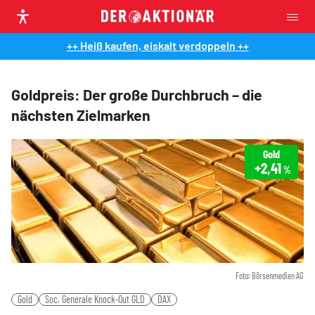
++ Heiß kaufen, eiskalt verdoppeln ++
Goldpreis: Der große Durchbruch – die
nächsten Zielmarken
Gold
+2,41
%
Foto: Börsenmedien AG
Gold
Soc. Generale Knock-Out GLD
DAX