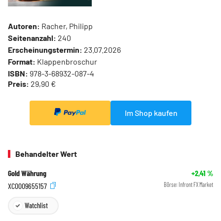
Autoren:
Racher, Philipp
Seitenanzahl:
240
Erscheinungstermin:
23.07.2026
Format:
Klappenbroschur
ISBN:
978-3-68932-087-4
Preis:
29,90 €
Im Shop kaufen
Behandelter Wert
Gold Währung
+2,41
%
XC0009655157
Börse:
Infront FX Market
Watchlist