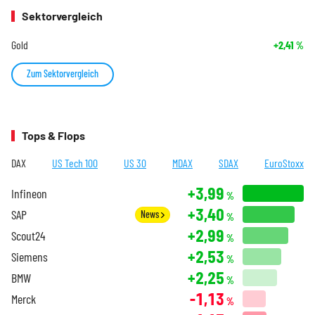
Sektorvergleich
Gold
+2,41
%
Zum Sektorvergleich
Tops & Flops
DAX
US Tech 100
US 30
MDAX
SDAX
EuroStoxx
+3,99
Infineon
%
+3,40
SAP
News
%
+2,99
Scout24
%
+2,53
Siemens
%
+2,25
BMW
%
-1,13
Merck
%