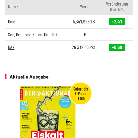
Veränderung
Name
Wert
Heute in %
Gold
4.341,9850
$
+2,41
Soc. Generale Knock-Out GLD
-
€
DAX
26.319,45
Pkt.
+0,69
Aktuelle Ausgabe