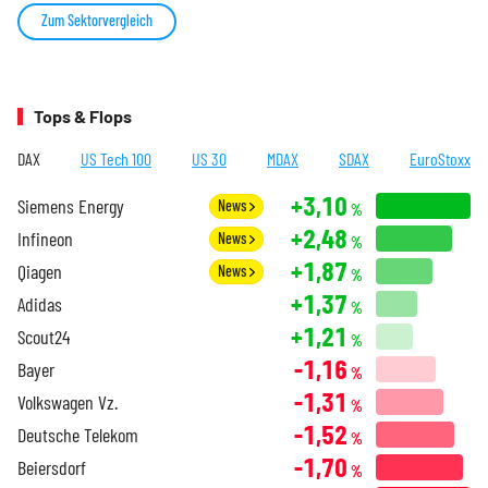
Zum Sektorvergleich
Tops & Flops
DAX
US Tech 100
US 30
MDAX
SDAX
EuroStoxx
+3,10
Siemens Energy
News
%
+2,48
Infineon
News
%
+1,87
Qiagen
News
%
+1,37
Adidas
%
+1,21
Scout24
%
-1,16
Bayer
%
-1,31
Volkswagen Vz.
%
-1,52
Deutsche Telekom
%
-1,70
Beiersdorf
%