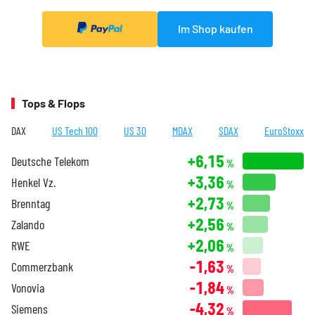
Im Shop kaufen
Tops & Flops
DAX
US Tech 100
US 30
MDAX
SDAX
EuroStoxx
+6,15
Deutsche Telekom
%
+3,36
Henkel Vz.
%
+2,73
Brenntag
%
+2,56
Zalando
%
+2,06
RWE
%
-1,63
Commerzbank
%
-1,84
Vonovia
%
-4,32
Siemens
%