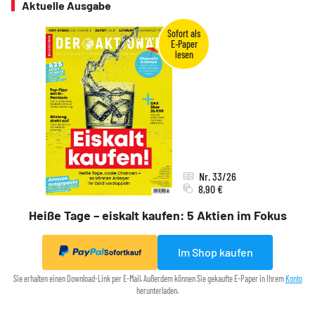
Aktuelle Ausgabe
Nr. 33/26
8,90 €
Heiße Tage – eiskalt kaufen: 5 Aktien im Fokus
Im Shop kaufen
Sofortkauf
Sie erhalten einen Download-Link per E-Mail. Außerdem können Sie gekaufte E-Paper in Ihrem
Konto
herunterladen.