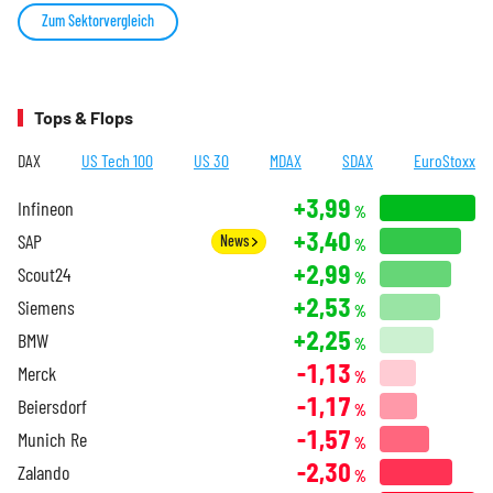
Zum Sektorvergleich
Tops & Flops
DAX
US Tech 100
US 30
MDAX
SDAX
EuroStoxx
+3,99
Infineon
%
+3,40
SAP
News
%
+2,99
Scout24
%
+2,53
Siemens
%
+2,25
BMW
%
-1,13
Merck
%
-1,17
Beiersdorf
%
-1,57
Munich Re
%
-2,30
Zalando
%