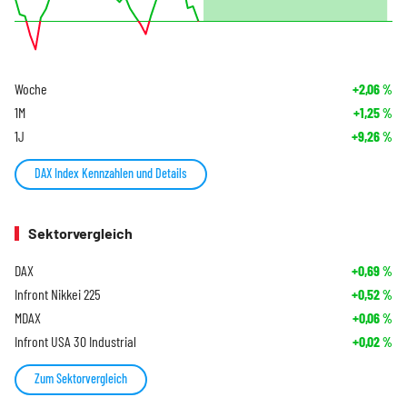
Woche
+2,06
%
1M
+1,25
%
1J
+9,26
%
DAX Index Kennzahlen und Details
Sektorvergleich
DAX
+0,69
%
Infront Nikkei 225
+0,52
%
MDAX
+0,06
%
Infront USA 30 Industrial
+0,02
%
Zum Sektorvergleich