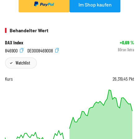
Im Shop kaufen
Behandelter Wert
DAX Index
+0,69
%
846900
DE0008469008
Börse:
Xetra
Watchlist
Kurs
26.319,45
Pkt