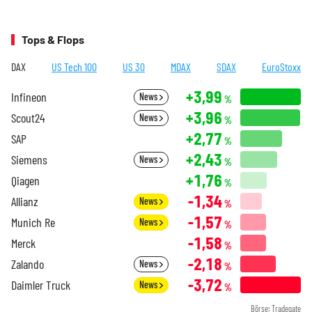
Tops & Flops
DAX
US Tech 100
US 30
MDAX
SDAX
EuroStoxx
+3,99
Infineon
News
%
+3,96
Scout24
News
%
+2,77
SAP
%
+2,43
Siemens
News
%
+1,76
Qiagen
%
-1,34
Allianz
News
%
-1,57
Munich Re
News
%
-1,58
Merck
%
-2,18
Zalando
News
%
-3,72
Daimler Truck
News
%
Börse: Tradegate