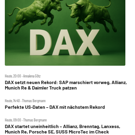
Heute, 20:00 ‧ Annalena Götz
DAX setzt neuen Rekord: SAP marschiert vorweg, Allianz,
Munich Re & Daimler Truck patzen
Heute, 14:40 ‧ Thomas Bergmann
Perfekte US‑Daten – DAX mit nächstem Rekord
Heute, 09:00 ‧ Thomas Bergmann
DAX startet uneinheitlich – Allianz, Brenntag, Lanxess,
Munich Re, Porsche SE, SUSS MicroTec im Check