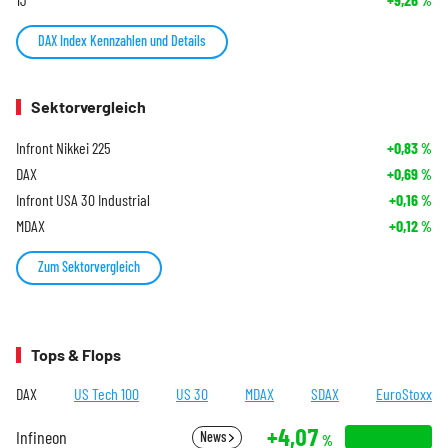
%
DAX Index Kennzahlen und Details
Sektorvergleich
Infront Nikkei 225
+0,83
%
DAX
+0,69
%
Infront USA 30 Industrial
+0,16
%
MDAX
+0,12
%
Zum Sektorvergleich
Tops & Flops
DAX
US Tech 100
US 30
MDAX
SDAX
EuroStoxx
+4,07
Infineon
News
%