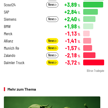
+3,89
Scout24
News
%
+2,84
SAP
%
+2,40
Siemens
News
%
+1,98
BMW
%
-1,13
Merck
%
-1,41
Allianz
News
%
-1,57
Munich Re
News
%
-2,18
Zalando
News
%
-3,72
Daimler Truck
News
%
Börse: Tradegate
Mehr zum Thema