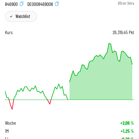
846900
DE0008469008
Börse:
Xetra
Watchlist
Kurs
26.319,45
Pkt
Woche
+2,06
%
1M
+1,25
%
1J
+9,26