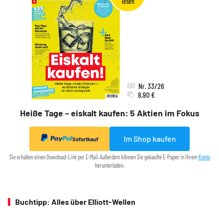
Nr. 33/26
8,90 €
Heiße Tage – eiskalt kaufen: 5 Aktien im Fokus
Im Shop kaufen
Sofortkauf
Sie erhalten einen Download-Link per E-Mail. Außerdem können Sie gekaufte E-Paper in Ihrem
Konto
herunterladen.
Buchtipp: Alles über Elliott-Wellen