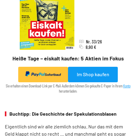
Nr. 33/26
8,90 €
Heiße Tage – eiskalt kaufen: 5 Aktien im Fokus
Im Shop kaufen
Sofortkauf
Sie erhalten einen Download-Link per E-Mail. Außerdem können Sie gekaufte E-Paper in Ihrem
Konto
herunterladen.
Buchtipp: Die Geschichte der Spekulationsblasen
Eigentlich sind wir alle ziemlich schlau. Nur das mit dem
Geld klappt nicht so recht … und manchmal geht es sogar