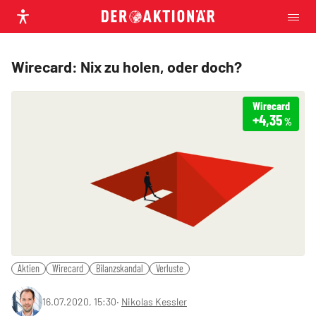
Wirecard: Nix zu holen, oder doch?
Wirecard
+4,35
%
Aktien
Wirecard
Bilanzskandal
Verluste
16.07.2020, 15:30
‧
Nikolas Kessler