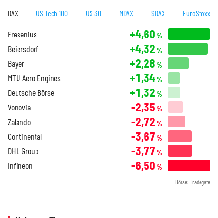
DAX
US Tech 100
US 30
MDAX
SDAX
EuroStoxx
+4,60
Fresenius
%
+4,32
Beiersdorf
%
+2,28
Bayer
%
+1,34
MTU Aero Engines
%
+1,32
Deutsche Börse
%
-2,35
Vonovia
%
-2,72
Zalando
%
-3,67
Continental
%
-3,77
DHL Group
%
-6,50
Infineon
%
Börse: Tradegate