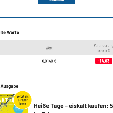
lte Werte
Veränderun
Wert
Heute in %
0,0140
€
-14,63
e Ausgabe
Heiße Tage – eiskalt kaufen: 