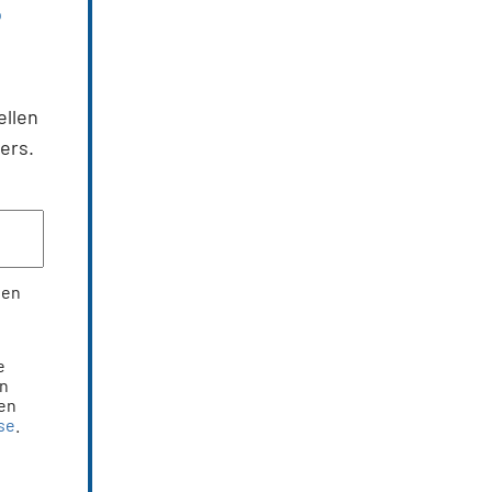
ellen
ers.
nen
e
en
den
se
.