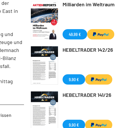
h der
Milliarden im Weltraum
 East in
ug und
49,99 €
nzeuge und
HEBELTRADER 142/26
 Demnach
-Bilanz
fall.
9,90 €
mittag
HEBELTRADER 141/26
wissen
9,90 €