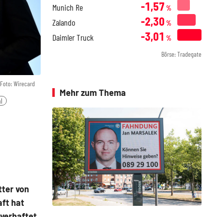
-1,57
Munich Re
%
-2,30
Zalando
%
-3,01
Daimler Truck
%
Börse: Tradegate
Foto: Wirecard
Mehr zum Thema
l
ter von
ft hat
verhaftet.