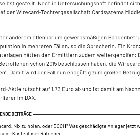
 selbst gestellt. Noch in Untersuchungshaft befindet sic
ef der Wirecard-Tochtergesellschaft Cardsystems Middle
nter anderem offenbar um gewerbsmäßigen Bandenbetr
ulation in mehreren Fällen, so die Sprecherin. Ein Kro
nterlagen hätten den Ermittlern zudem weitergeholfen:
 Betroffenen schon 2015 beschlossen haben, die Wirecard
en". Damit wird der Fall nun endgültig zum großen Betrugs
rd-Aktie rutscht auf 1,72 Euro ab und ist damit am Nach
rlierer im DAX.
ecard: Nix zu holen, oder DOCH? Was geschädigte Anleger jetzt 
sen - Kostenloser Ratgeber