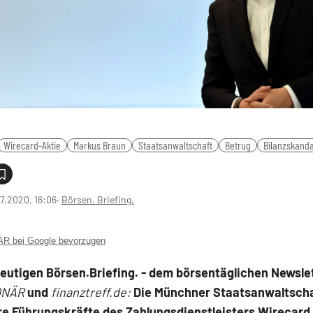
Wirecard-Aktie
Markus Braun
Staatsanwaltschaft
Betrug
Bilanzskanda
7.2020, 16:06
‧
Börsen. Briefing.
 bei Google bevorzugen
heutigen
Börsen.Briefing.
- dem börsentäglichen Newslet
ONÄR
und
finanztreff.de:
Die Münchner Staatsanwaltscha
re Führungskräfte des Zahlungsdienstleisters Wirecard 