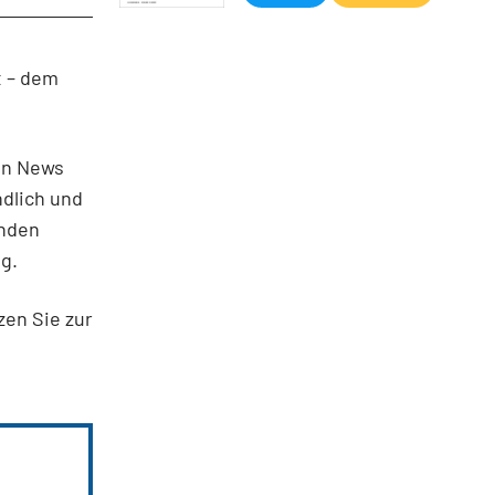
 – dem
en News
ndlich und
enden
g.
zen Sie zur