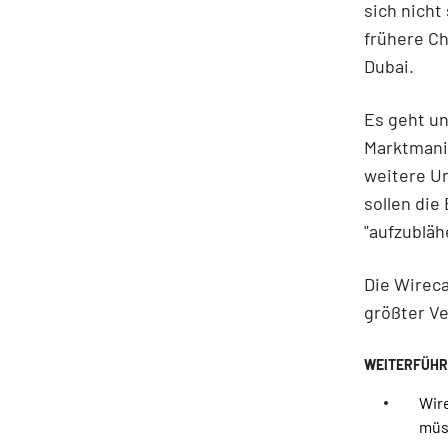
sich nicht
frühere Ch
Dubai.
Es geht u
Marktmanip
weitere U
sollen die
"aufzubläh
Die Wireca
größter Ve
Wir
müs