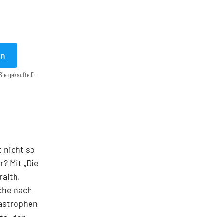
en
Sie gekaufte E-
t nicht so
? Mit „Die
raith,
che nach
as­trophen