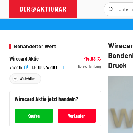
Wirecar
Behandelter Wert
Bandenb
Wirecard Aktie
-14,63
%
Druck
Börse:
Hamburg
747206
DE0007472060
Watchlist
Wirecard
Aktie jetzt handeln?
Kaufen
Verkaufen