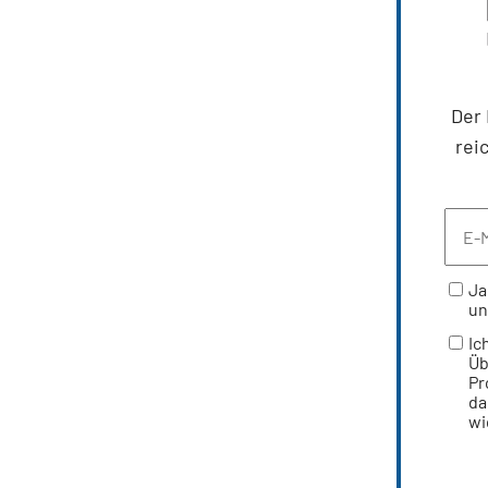
Der 
rei
Ja
un
Ic
Üb
Pr
da
wi