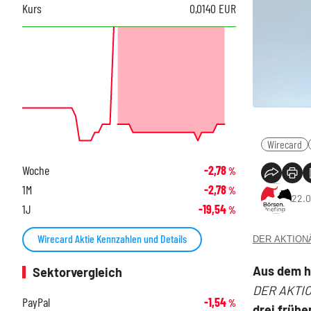
Kurs
0,0140
EUR
Wirecard
Woche
-2,78
%
1M
-2,78
%
22.0
1J
-19,54
%
Wirecard Aktie Kennzahlen und Details
DER AKTIONÄR
Aus dem 
Sektorvergleich
DER AKTI
PayPal
-1,54
%
drei frühe