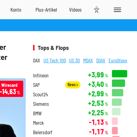
er
Tops & Flops
ter
DAX
US Tech 100
US 30
MDAX
SDAX
EuroStoxx
+3,99
Infineon
%
+3,40
SAP
Wirecard
News
%
-14,63
+2,99
%
Scout24
%
+2,53
Siemens
%
+2,25
BMW
%
-1,13
Merck
%
-1,17
Beiersdorf
%