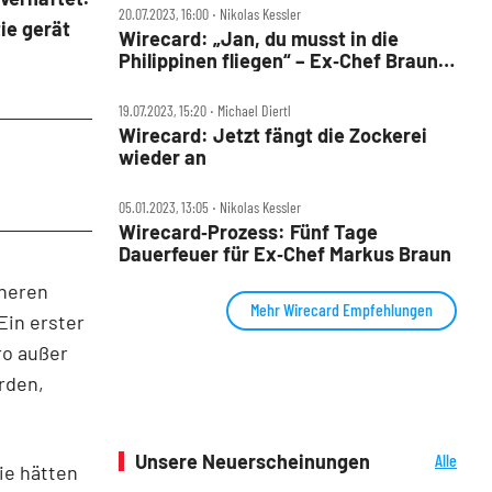
20.07.2023, 16:00 ‧ Nikolas Kessler
ie gerät
Wirecard: „Jan, du musst in die
Philippinen fliegen“ – Ex‑Chef Braun
als Fluchthelfer?
19.07.2023, 15:20 ‧ Michael Diertl
Wirecard: Jetzt fängt die Zockerei
wieder an
05.01.2023, 13:05 ‧ Nikolas Kessler
Wirecard‑Prozess: Fünf Tage
Dauerfeuer für Ex‑Chef Markus Braun
üheren
Mehr Wirecard Empfehlungen
Ein erster
ro außer
orden,
Unsere Neuerscheinungen
Alle
ie hätten
Neuerscheinungen