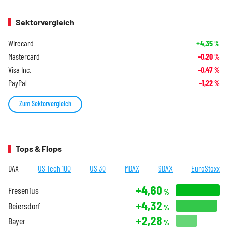
Sektorvergleich
Wirecard
+4,35
%
Mastercard
-0,20
%
Visa Inc.
-0,47
%
PayPal
-1,22
%
Zum Sektorvergleich
Tops & Flops
DAX
US Tech 100
US 30
MDAX
SDAX
EuroStoxx
+4,60
Fresenius
%
+4,32
Beiersdorf
%
+2,28
Bayer
%