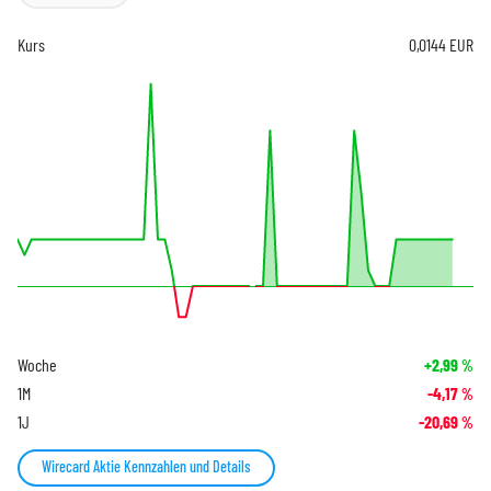
Kurs
0,0144
EUR
Woche
+2,99
%
1M
-4,17
%
1J
-20,69
%
Wirecard Aktie Kennzahlen und Details