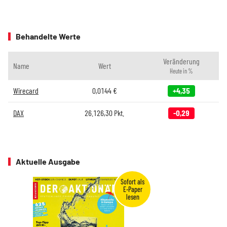
Behandelte Werte
Veränderung
Name
Wert
Heute in %
Wirecard
0,0144
€
+4,35
DAX
26.126,30
Pkt.
-0,29
Aktuelle Ausgabe