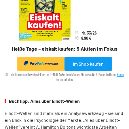
Nr. 33/26
8,90 €
Heiße Tage – eiskalt kaufen: 5 Aktien im Fokus
Im Shop kaufen
Sofortkauf
Sie erhalten einen Download-Link per E-Mail. Außerdem können Sie gekaufte E-Paper in Ihrem
Konto
herunterladen.
Buchtipp: Alles über Elliott-Wellen
Elliott-Wellen sind mehr als ein Analysewerkzeug – sie sind
ein Blick in die Psychologie der Märkte. „Alles über Elliott-
Wellen“ vereint A. Hamilton Boltons wichtigste Arbeiten