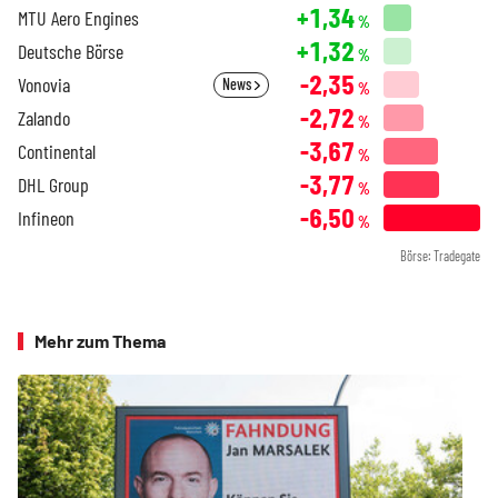
+1,34
MTU Aero Engines
%
+1,32
Deutsche Börse
%
-2,35
Vonovia
News
%
-2,72
Zalando
%
-3,67
Continental
%
-3,77
DHL Group
%
-6,50
Infineon
%
Börse: Tradegate
Mehr zum Thema