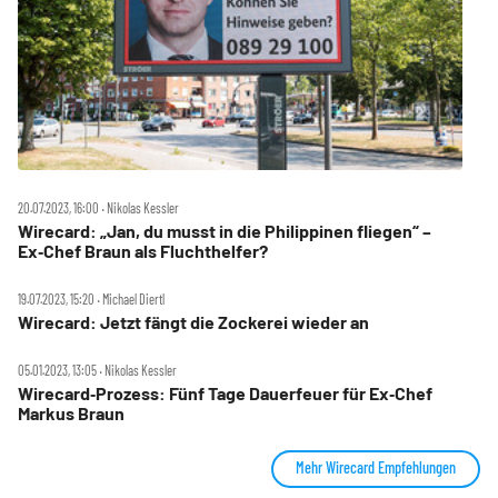
20.07.2023, 16:00 ‧ Nikolas Kessler
Wirecard: „Jan, du musst in die Philippinen fliegen“ –
Ex‑Chef Braun als Fluchthelfer?
19.07.2023, 15:20 ‧ Michael Diertl
Wirecard: Jetzt fängt die Zockerei wieder an
05.01.2023, 13:05 ‧ Nikolas Kessler
Wirecard‑Prozess: Fünf Tage Dauerfeuer für Ex‑Chef
Markus Braun
Mehr Wirecard Empfehlungen