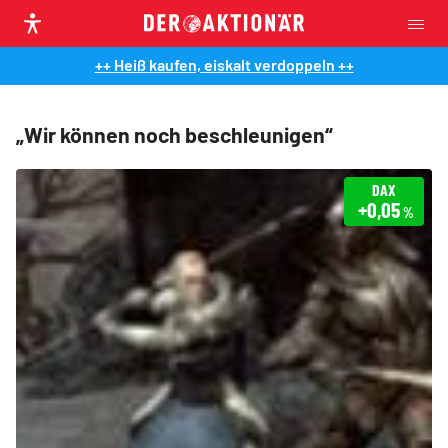
++ Heiß kaufen, eiskalt verdoppeln ++
„Wir können noch beschleunigen“
DAX
+0,05
%