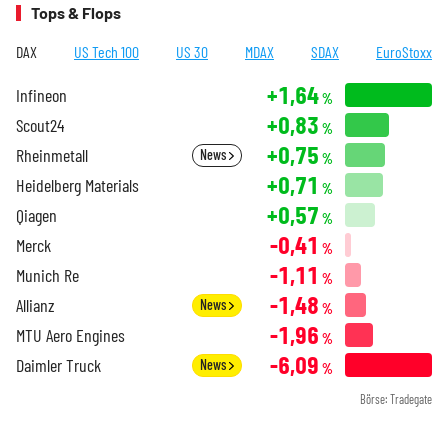
Tops & Flops
DAX
US Tech 100
US 30
MDAX
SDAX
EuroStoxx
+1,64
Infineon
%
+0,83
Scout24
%
+0,75
Rheinmetall
News
%
+0,71
Heidelberg Materials
%
+0,57
Qiagen
%
-0,41
Merck
%
-1,11
Munich Re
%
-1,48
Allianz
News
%
-1,96
MTU Aero Engines
%
-6,09
Daimler Truck
News
%
Börse: Tradegate