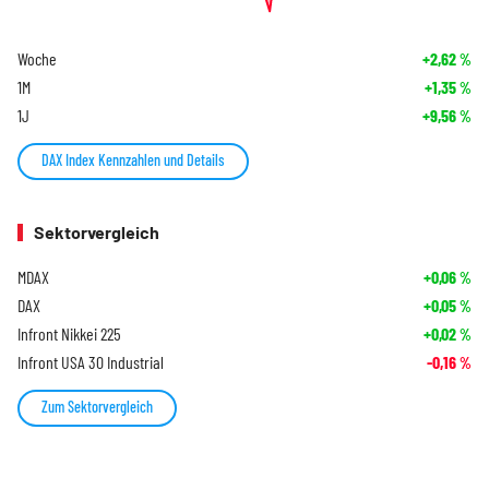
Woche
+2,62
%
1M
+1,35
%
1J
+9,56
%
DAX Index Kennzahlen und Details
Sektorvergleich
MDAX
+0,06
%
DAX
+0,05
%
Infront Nikkei 225
+0,02
%
Infront USA 30 Industrial
-0,16
%
Zum Sektorvergleich