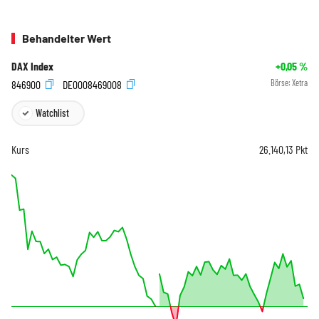
Behandelter Wert
DAX Index
+0,05
%
846900
DE0008469008
Börse:
Xetra
Watchlist
Kurs
26.140,13
Pkt