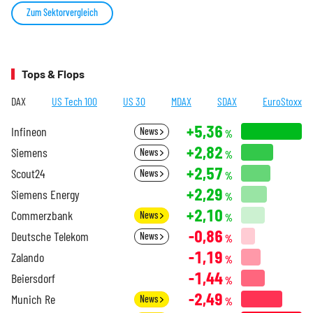
Zum Sektorvergleich
Tops & Flops
DAX
US Tech 100
US 30
MDAX
SDAX
EuroStoxx
+5,36
Infineon
News
%
+2,82
Siemens
News
%
+2,57
Scout24
News
%
+2,29
Siemens Energy
%
+2,10
Commerzbank
News
%
-0,86
Deutsche Telekom
News
%
-1,19
Zalando
%
-1,44
Beiersdorf
%
-2,49
Munich Re
News
%