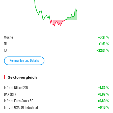
Woche
+3,21
%
1M
+1,61
%
1J
+22,01
%
Kennzahlen und Details
Sektorvergleich
Infront Nikkei 225
+1,32
%
DAX (RT)
+0,87
%
Infront Euro Stoxx 50
+0,80
%
Infront USA 30 Industrial
+0,16
%