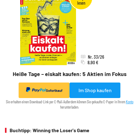
Nr. 33/26
8,90 €
Heiße Tage – eiskalt kaufen: 5 Aktien im Fokus
Im Shop kaufen
Sofortkauf
Sie erhalten einen Download-Link per E-Mail. Außerdem können Sie gekaufte E-Paper in Ihrem
Konto
herunterladen.
Buchtipp: Winning the Loser's Game