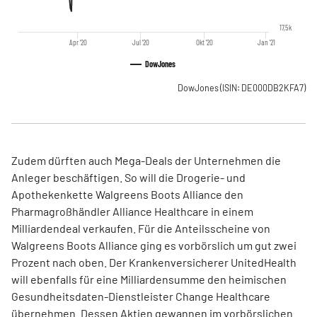
17,5k
Apr '20
Jul '20
Okt '20
Jan '21
DowJones
DowJones
(ISIN: DE000DB2KFA7)
Zudem dürften auch Mega-Deals der Unternehmen die
Anleger beschäftigen. So will die Drogerie- und
Apothekenkette Walgreens Boots Alliance den
Pharmagroßhändler Alliance Healthcare in einem
Milliardendeal verkaufen. Für die Anteilsscheine von
Walgreens Boots Alliance ging es vorbörslich um gut zwei
Prozent nach oben. Der Krankenversicherer UnitedHealth
will ebenfalls für eine Milliardensumme den heimischen
Gesundheitsdaten-Dienstleister Change Healthcare
übernehmen. Dessen Aktien gewannen im vorbörslichen