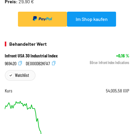
Preis:
29,90 €
Im Shop kaufen
Behandelter Wert
Infront USA 30 Industrial Index
+0,16
%
969420
DE000DB2KFA7
Börse:
Infront Index Indications
Watchlist
Kurs
54.005,58
XXP