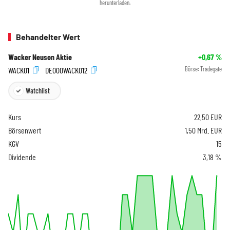
herunterladen.
Behandelter Wert
Wacker Neuson Aktie
+0,67
%
WACK01
DE000WACK012
Börse:
Tradegate
Watchlist
Kurs
22,50
EUR
Börsenwert
1,50 Mrd. EUR
KGV
15
Dividende
3,18 %