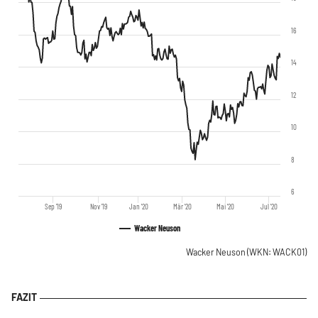
16
14
12
10
8
6
Sep '19
Nov '19
Jan '20
Mär '20
Mai '20
Jul '20
Wacker Neuson
Wacker Neuson
(WKN: WACK01)