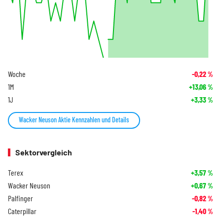
Woche
-0,22
%
1M
+13,06
%
1J
+3,33
%
Wacker Neuson Aktie Kennzahlen und Details
Sektorvergleich
Terex
+3,57
%
Wacker Neuson
+0,67
%
Palfinger
-0,82
%
Caterpillar
-1,40
%