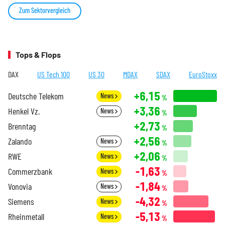
Zum Sektorvergleich
Tops & Flops
DAX
US Tech 100
US 30
MDAX
SDAX
EuroStoxx
+6,15
Deutsche Telekom
News
%
+3,36
Henkel Vz.
News
%
+2,73
Brenntag
%
+2,56
Zalando
News
%
+2,06
RWE
News
%
-1,63
Commerzbank
News
%
-1,84
Vonovia
News
%
-4,32
Siemens
News
%
-5,13
Rheinmetall
News
%