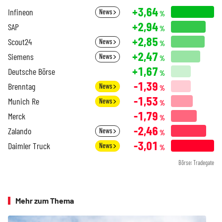
+3,64
Infineon
News
%
+2,94
SAP
%
+2,85
Scout24
News
%
+2,47
Siemens
News
%
+1,67
Deutsche Börse
%
-1,39
Brenntag
News
%
-1,53
Munich Re
News
%
-1,79
Merck
%
-2,46
Zalando
News
%
-3,01
Daimler Truck
News
%
Börse: Tradegate
Mehr zum Thema