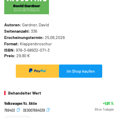
Autoren:
Gardner, David
Seitenanzahl:
336
Erscheinungstermin:
25.06.2026
Format:
Klappenbroschur
ISBN:
978-3-68932-071-3
Preis:
29,90 €
Im Shop kaufen
Behandelter Wert
Volkswagen Vz. Aktie
+1,01
%
766403
DE0007664039
Börse:
Tradegate