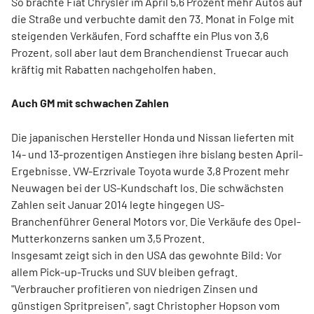
So brachte Fiat Chrysler im April 5,6 Prozent mehr Autos auf
die Straße und verbuchte damit den 73. Monat in Folge mit
steigenden Verkäufen. Ford schaffte ein Plus von 3,6
Prozent, soll aber laut dem Branchendienst Truecar auch
kräftig mit Rabatten nachgeholfen haben.
Auch GM mit schwachen Zahlen
Die japanischen Hersteller Honda und Nissan lieferten mit
14- und 13-prozentigen Anstiegen ihre bislang besten April-
Ergebnisse. VW-Erzrivale Toyota wurde 3,8 Prozent mehr
Neuwagen bei der US-Kundschaft los. Die schwächsten
Zahlen seit Januar 2014 legte hingegen US-
Branchenführer General Motors vor. Die Verkäufe des Opel-
Mutterkonzerns sanken um 3,5 Prozent.
Insgesamt zeigt sich in den USA das gewohnte Bild: Vor
allem Pick-up-Trucks und SUV bleiben gefragt.
"Verbraucher profitieren von niedrigen Zinsen und
günstigen Spritpreisen", sagt Christopher Hopson vom