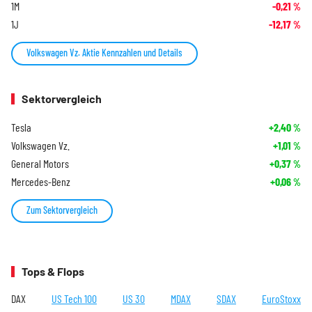
1M
-0,21
%
1J
-12,17
%
Volkswagen Vz. Aktie Kennzahlen und Details
Sektorvergleich
Tesla
+2,40
%
Volkswagen Vz.
+1,01
%
General Motors
+0,37
%
Mercedes-Benz
+0,06
%
Zum Sektorvergleich
Tops & Flops
DAX
US Tech 100
US 30
MDAX
SDAX
EuroStoxx