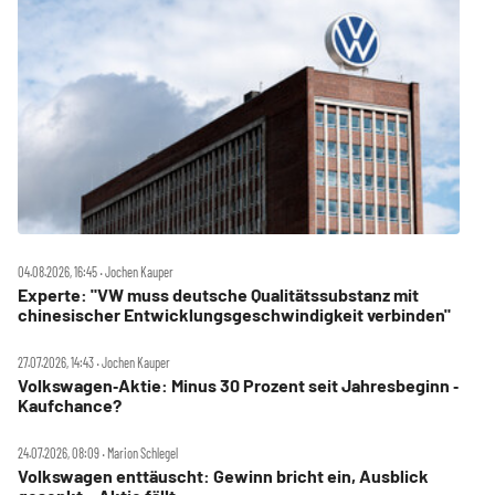
04.08.2026, 16:45 ‧ Jochen Kauper
Experte: "VW muss deutsche Qualitätssubstanz mit
chinesischer Entwicklungsgeschwindigkeit verbinden"
27.07.2026, 14:43 ‧ Jochen Kauper
Volkswagen‑Aktie: Minus 30 Prozent seit Jahresbeginn ‑
Kaufchance?
24.07.2026, 08:09 ‧ Marion Schlegel
Volkswagen enttäuscht: Gewinn bricht ein, Ausblick