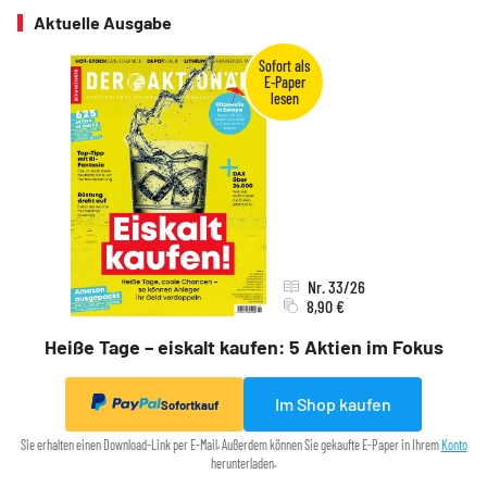
Aktuelle Ausgabe
Nr. 33/26
8,90 €
Heiße Tage – eiskalt kaufen: 5 Aktien im Fokus
Im Shop kaufen
Sofortkauf
Sie erhalten einen Download-Link per E-Mail. Außerdem können Sie gekaufte E-Paper in Ihrem
Konto
herunterladen.