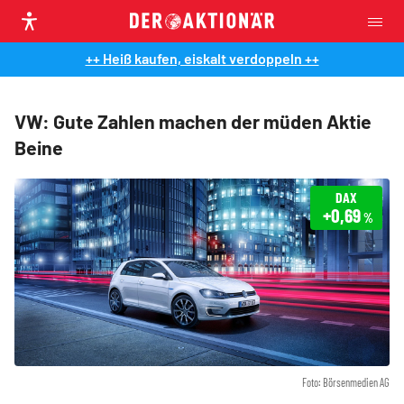
++ Heiß kaufen, eiskalt verdoppeln ++
VW: Gute Zahlen machen der müden Aktie
Beine
DAX
+0,69
%
Foto: Börsenmedien AG