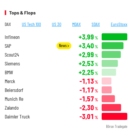
Tops & Flops
DAX
US Tech 100
US 30
MDAX
SDAX
EuroStoxx
+3,99
Infineon
%
+3,40
SAP
News
%
+2,99
Scout24
%
+2,53
Siemens
%
+2,25
BMW
%
-1,13
Merck
%
-1,17
Beiersdorf
%
-1,57
Munich Re
%
-2,30
Zalando
%
-3,01
Daimler Truck
%
Börse: Tradegate