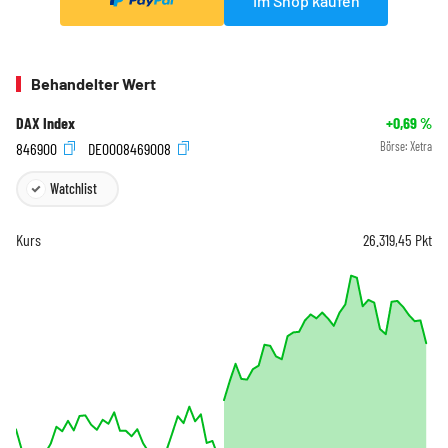
Im Shop kaufen
Behandelter Wert
DAX Index
+0,69
%
846900
DE0008469008
Börse:
Xetra
Watchlist
Kurs
26.319,45
Pkt