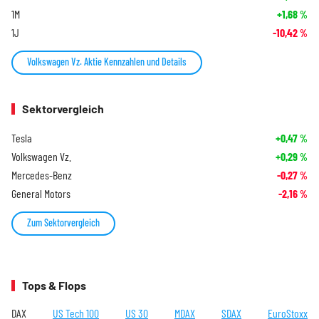
1M
+1,68
%
1J
-10,42
%
Volkswagen Vz. Aktie Kennzahlen und Details
Sektorvergleich
Tesla
+0,47
%
Volkswagen Vz.
+0,29
%
Mercedes-Benz
-0,27
%
General Motors
-2,16
%
Zum Sektorvergleich
Tops & Flops
DAX
US Tech 100
US 30
MDAX
SDAX
EuroStoxx