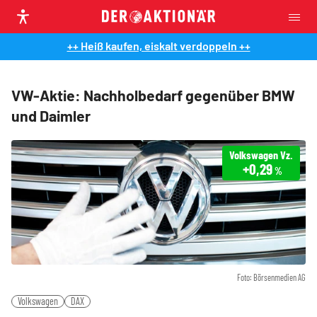
++ Heiß kaufen, eiskalt verdoppeln ++
VW-Aktie: Nachholbedarf gegenüber BMW
und Daimler
Volkswagen Vz.
+0,29
%
Foto: Börsenmedien AG
Volkswagen
DAX