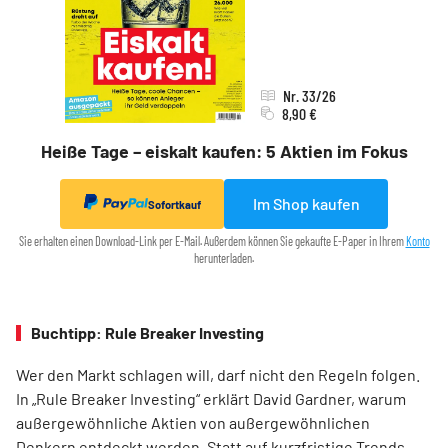
Nr. 33/26
8,90 €
Heiße Tage – eiskalt kaufen: 5 Aktien im Fokus
Im Shop kaufen
Sofortkauf
Sie erhalten einen Download-Link per E-Mail. Außerdem können Sie gekaufte E-Paper in Ihrem
Konto
herunterladen.
Buchtipp: Rule Breaker Investing
Wer den Markt schlagen will, darf nicht den Regeln folgen.
In „Rule Breaker Investing“ erklärt David Gardner, warum
außergewöhnliche Aktien von außer­gewöhnlichen
Denkern entdeckt werden. Statt auf kurzfristige Trends