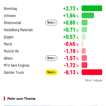
+2,73
Brenntag
%
+1,64
Infineon
%
+0,80
Rheinmetall
News
%
+0,71
Heidelberg Materials
%
+0,57
Qiagen
%
-0,45
Merck
%
-1,19
Munich Re
%
-1,57
Allianz
News
%
-1,72
MTU Aero Engines
%
-6,13
Daimler Truck
News
%
Börse: Tradegate
Mehr zum Thema