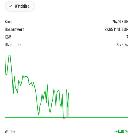
Watchlist
Kurs
75,76
EUR
Börsenwert
22,65 Mrd. EUR
KGV
7
Dividende
6,78 %
Woche
+1,30
%