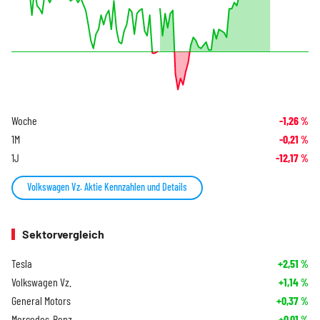
Woche
-1,26
%
1M
-0,21
%
1J
-12,17
%
Volkswagen Vz. Aktie Kennzahlen und Details
Sektorvergleich
Tesla
+2,51
%
Volkswagen Vz.
+1,14
%
General Motors
+0,37
%
Mercedes-Benz
+0,01
%