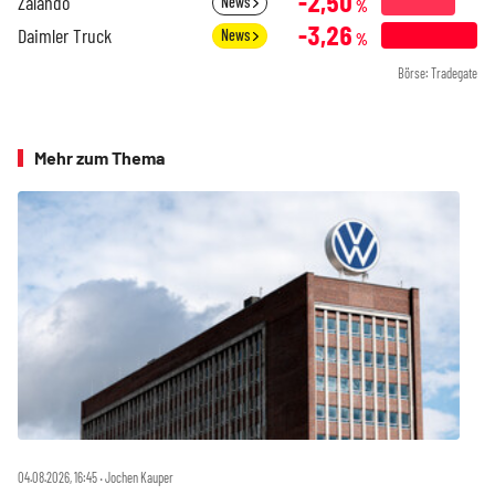
-2,50
Zalando
News
%
-3,26
Daimler Truck
News
%
Börse: Tradegate
Mehr zum Thema
04.08.2026, 16:45 ‧ Jochen Kauper