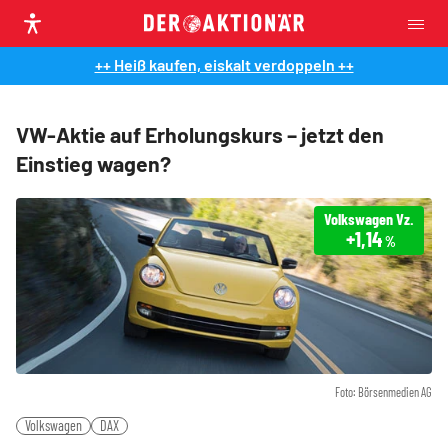
++ Heiß kaufen, eiskalt verdoppeln ++
VW-Aktie auf Erholungskurs – jetzt den
Einstieg wagen?
Volkswagen Vz.
+1,14
%
Foto: Börsenmedien AG
Volkswagen
DAX