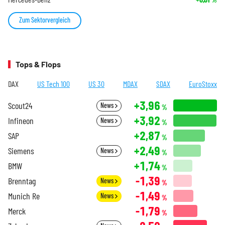
Zum Sektorvergleich
Tops & Flops
DAX
US Tech 100
US 30
MDAX
SDAX
EuroStoxx
+3,96
Scout24
News
%
+3,92
Infineon
News
%
+2,87
SAP
%
+2,49
Siemens
News
%
+1,74
BMW
%
-1,39
Brenntag
News
%
-1,49
Munich Re
News
%
-1,79
Merck
%