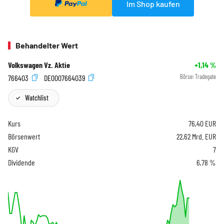
Im Shop kaufen
Behandelter Wert
Volkswagen Vz. Aktie
+1,14
%
766403
DE0007664039
Börse:
Tradegate
Watchlist
Kurs
76,40
EUR
Börsenwert
22,62 Mrd. EUR
KGV
7
Dividende
6,78 %