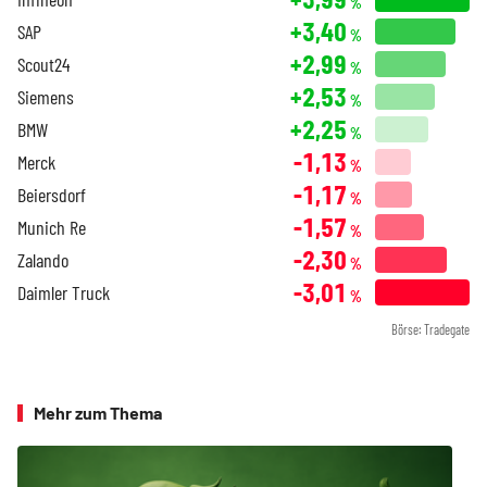
%
+3,40
SAP
%
+2,99
Scout24
%
+2,53
Siemens
%
+2,25
BMW
%
-1,13
Merck
%
-1,17
Beiersdorf
%
-1,57
Munich Re
%
-2,30
Zalando
%
-3,01
Daimler Truck
%
Börse: Tradegate
Mehr zum Thema