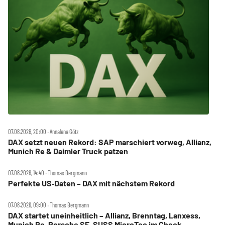
07.08.2026, 20:00 ‧ Annalena Götz
DAX setzt neuen Rekord: SAP marschiert vorweg, Allianz,
Munich Re & Daimler Truck patzen
07.08.2026, 14:40 ‧ Thomas Bergmann
Perfekte US‑Daten – DAX mit nächstem Rekord
07.08.2026, 09:00 ‧ Thomas Bergmann
DAX startet uneinheitlich – Allianz, Brenntag, Lanxess,
Munich Re, Porsche SE, SUSS MicroTec im Check