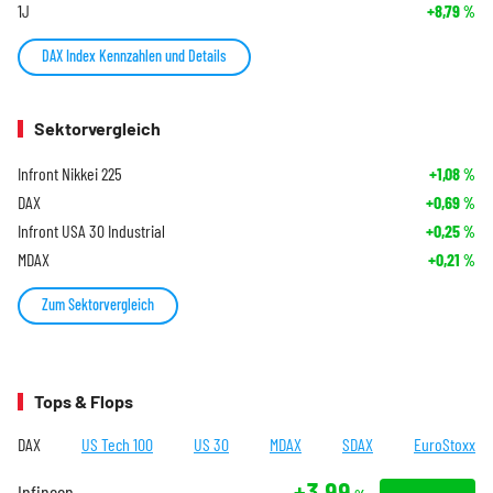
1J
+8,79
%
DAX Index Kennzahlen und Details
Sektorvergleich
Infront Nikkei 225
+1,08
%
DAX
+0,69
%
Infront USA 30 Industrial
+0,25
%
MDAX
+0,21
%
Zum Sektorvergleich
Tops & Flops
DAX
US Tech 100
US 30
MDAX
SDAX
EuroStoxx
+3,99
Infineon