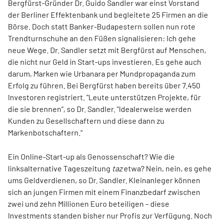
Bergfürst-Gründer Dr. Guido Sandler war einst Vorstand
der Berliner Effektenbank und begleitete 25 Firmen an die
Börse. Doch statt Banker-Budapestern sollen nun rote
Trendturnschuhe an den Füßen signalisieren: Ich gehe
neue Wege. Dr. Sandler setzt mit Bergfürst auf Menschen,
die nicht nur Geld in Start-ups investieren. Es gehe auch
darum, Marken wie Urbanara per Mundpropaganda zum
Erfolg zu führen. Bei Bergfürst haben bereits über 7.450
Investoren registriert. "Leute unterstützen Projekte, für
die sie brennen“, so Dr. Sandler. "Idealerweise werden
Kunden zu Gesellschaftern und diese dann zu
Markenbotschaftern.“
Ein Online-Start-up als Genossenschaft? Wie die
linksalternative Tageszeitung
taz
etwa? Nein, nein, es gehe
ums Geldverdienen, so Dr. Sandler. Kleinanleger können
sich an jungen Firmen mit einem Finanzbedarf zwischen
zwei und zehn Millionen Euro beteiligen – diese
Investments standen bisher nur Profis zur Verfügung. Noch