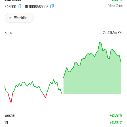
846900
DE0008469008
Börse:
Xetra
Watchlist
Kurs
26.319,45
Pkt
Woche
+2,69
%
1M
+3,35
%