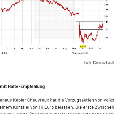
Quelle: Börsenmedien A
 mit Halte-Empfehlung
ehaus Kepler Cheuvreux hat die Vorzugsaktien von Volk
 einem Kursziel von 111 Euro belassen. Die erste Zwische
s zum Skandal über manipulierte Abgaswerte habe kaum