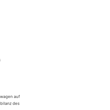
G
swagen auf
nbilanz des