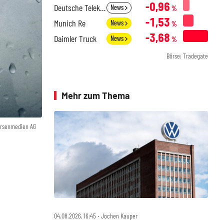
-0,96
Deutsche Telekom
News
%
-1,53
Munich Re
News
%
-3,68
Daimler Truck
News
%
Börse: Tradegate
Mehr zum Thema
örsenmedien AG
04.08.2026, 16:45 ‧ Jochen Kauper