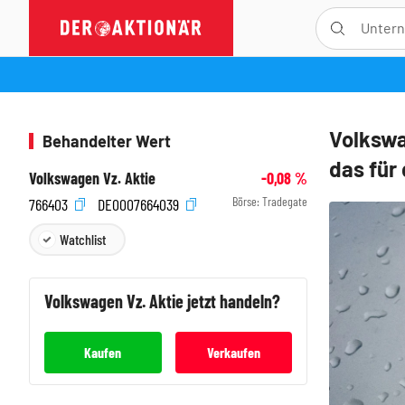
Volkswa
Behandelter Wert
das für 
Volkswagen Vz. Aktie
-0,08
%
Börse:
Tradegate
766403
DE0007664039
Watchlist
Volkswagen Vz.
Aktie jetzt handeln?
Kaufen
Verkaufen