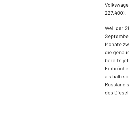
Volkswage
227.400).
Weil der 
September
Monate zw
die genau
bereits je
Einbrüche 
als halb s
Russland s
des Diesel