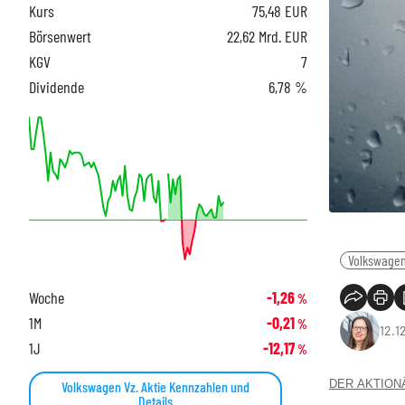
Kurs
75,48
EUR
Börsenwert
22,62 Mrd. EUR
KGV
7
Dividende
6,78 %
Volkswage
Woche
-1,26
%
1M
-0,21
%
12.1
1J
-12,17
%
DER AKTIONÄR
Volkswagen Vz. Aktie Kennzahlen und
Details