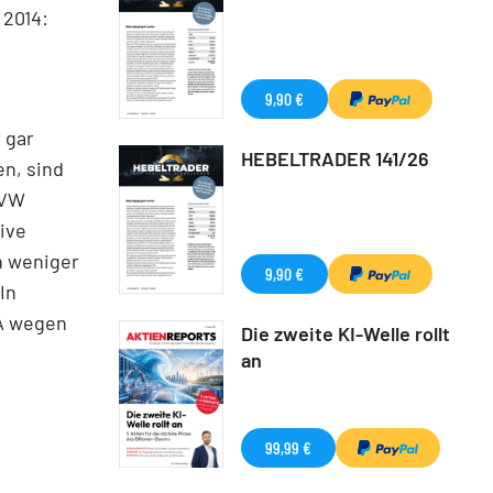
 2014:
9,90 €
 gar
HEBELTRADER 141/26
n, sind
 VW
ive
n weniger
9,90 €
In
SA wegen
Die zweite KI-Welle rollt
an
99,99 €