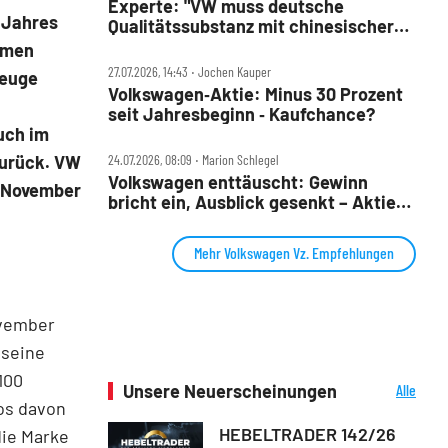
Experte: "VW muss deutsche
 Jahres
Qualitätssubstanz mit chinesischer
Entwicklungsgeschwindigkeit
hmen
verbinden"
27.07.2026, 14:43 ‧ Jochen Kauper
zeuge
Volkswagen‑Aktie: Minus 30 Prozent
seit Jahresbeginn ‑ Kaufchance?
Auch im
24.07.2026, 08:09 ‧ Marion Schlegel
zurück. VW
Volkswagen enttäuscht: Gewinn
m November
bricht ein, Ausblick gesenkt – Aktie
fällt
Mehr Volkswagen Vz. Empfehlungen
ovember
 seine
100
Unsere Neuerscheinungen
Alle
os davon
Neuerscheinungen
HEBELTRADER 142/26
die Marke