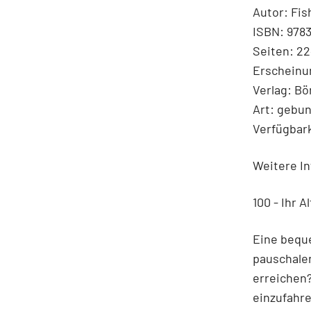
Autor: Fis
ISBN: 978
Seiten: 2
Erscheinu
Verlag: B
Art: gebu
Verfügbark
Weitere In
100 - Ihr 
Eine beque
pauschalen
erreichen?
einzufahre