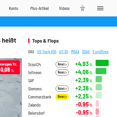
 heißt
Tops & Flops
DAX
US Tech 100
US 30
MDAX
SDAX
EuroStoxx
+4,93
kswagen Vz.
Scout24
News
%
-0,08
+4,06
%
Infineon
News
%
+2,39
SAP
%
+2,36
Siemens
News
%
+2,25
Commerzbank
News
%
-0,95
Zalando
%
-0,95
Beiersdorf
%