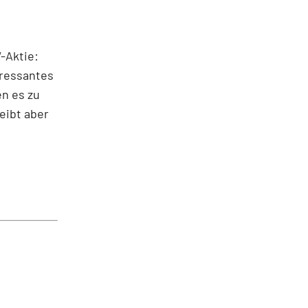
-Aktie:
eressantes
en es zu
leibt aber