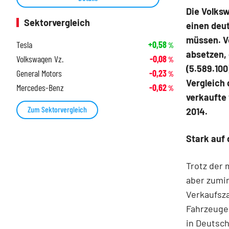
Die Volks
Sektorvergleich
einen deu
müssen. V
Tesla
+0,58
%
absetzen, 
Volkswagen Vz.
-0,08
%
(5.589.100
General Motors
-0,23
%
Vergleich
Mercedes-Benz
-0,62
%
verkaufte 
Zum Sektorvergleich
2014.
Stark auf
Trotz der
aber zumi
Verkaufsza
Fahrzeuge
in Deutsch