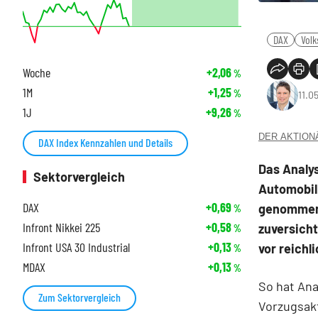
DAX
Vol
Woche
+2,06
%
1M
+1,25
%
11.0
1J
+9,26
%
DER AKTIONÄR
DAX Index Kennzahlen und Details
Das Analy
Sektorvergleich
Automobil
DAX
+0,69
genommen.
%
Infront Nikkei 225
+0,58
zuversicht
%
Infront USA 30 Industrial
+0,13
vor reichl
%
MDAX
+0,13
%
So hat Ana
Zum Sektorvergleich
Vorzugsak