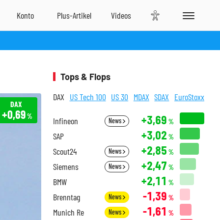
Tops & Flops
DAX
US Tech 100
US 30
MDAX
SDAX
EuroStoxx
DAX
+0,69
%
+3,69
Infineon
News
%
+3,02
SAP
%
+2,85
Scout24
News
%
+2,47
Siemens
News
%
+2,11
BMW
%
-1,39
Brenntag
News
%
-1,61
Munich Re
News
%