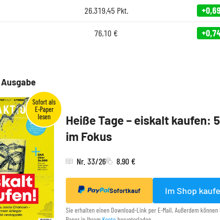
26.319,45
Pkt.
+0,6
76,10
€
+0,7
e Ausgabe
Heiße Tage – eiskalt kaufen: 
im Fokus
Nr. 33/26
8,90 €
Im Shop kauf
Sofortkauf
Sie erhalten einen Download-Link per E-Mail. Außerdem können 
Paper in Ihrem
Konto
herunterladen.