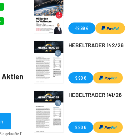
9
4
49,99 €
HEBELTRADER 142/26
5 Aktien
9,90 €
HEBELTRADER 141/26
en
9,90 €
Sie gekaufte E-