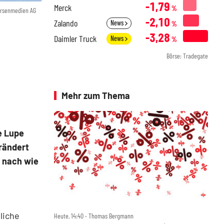
-1,79
Merck
%
örsenmedien AG
-2,10
Zalando
News
%
-3,28
Daimler Truck
News
%
Börse: Tradegate
Mehr zum Thema
e Lupe
rändert
e nach wie
liche
Heute, 14:40 ‧ Thomas Bergmann