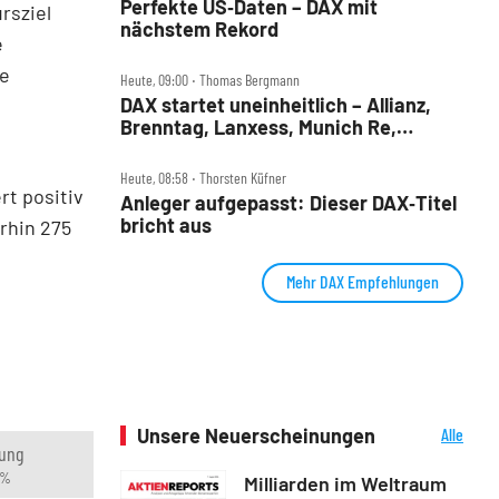
Perfekte US‑Daten – DAX mit
rsziel
nächstem Rekord
e
se
Heute, 09:00 ‧ Thomas Bergmann
DAX startet uneinheitlich – Allianz,
Brenntag, Lanxess, Munich Re,
Porsche SE, SUSS MicroTec im Check
Heute, 08:58 ‧ Thorsten Küfner
rt positiv
Anleger aufgepasst: Dieser DAX‑Titel
bricht aus
erhin 275
Mehr DAX Empfehlungen
Unsere Neuerscheinungen
Alle
ung
Neuerscheinungen
 %
Milliarden im Weltraum