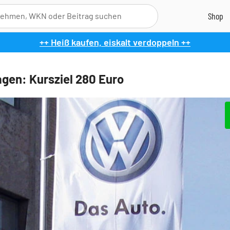
++ Heiß kaufen, eiskalt verdoppeln ++
gen: Kursziel 280 Euro