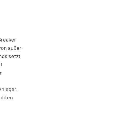
 Breaker
von außer­
nds setzt
it
en
Anleger,
nditen