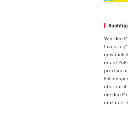
Buchtipp
Wer den Ma
Investing“
gewöhnlich
er auf Zuk
praxisnahe
Fallbeispie
überdurchs
die den M
einzufahre