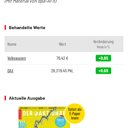
(Mit Material von dpa-AFX)
Behandelte Werte
Veränderung
Name
Wert
Heute in %
Volkswagen
76,42
€
+0,85
DAX
26.319,45
Pkt.
+0,69
Aktuelle Ausgabe