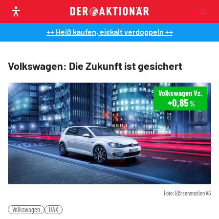
++ Heiß kaufen, eiskalt verdoppeln ++
Volkswagen: Die Zukunft ist gesichert
Volkswagen Vz.
+0,85
%
Foto: Börsenmedien AG
Volkswagen
DAX