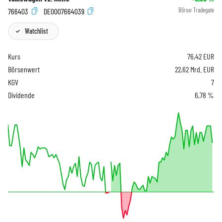
766403
DE0007664039
Börse:
Tradegate
Watchlist
Kurs
76,42
EUR
Börsenwert
22,62 Mrd. EUR
KGV
7
Dividende
6,78 %