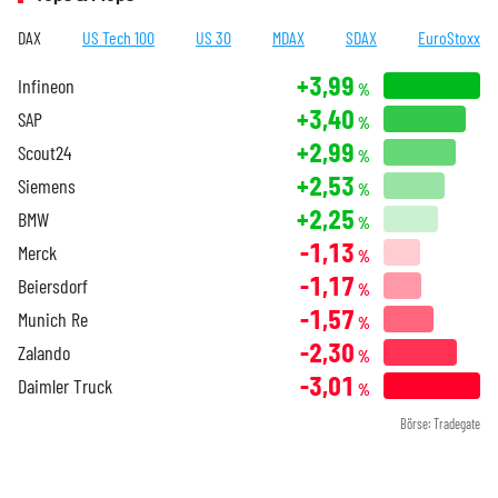
DAX
US Tech 100
US 30
MDAX
SDAX
EuroStoxx
+3,99
Infineon
%
+3,40
SAP
%
+2,99
Scout24
%
+2,53
Siemens
%
+2,25
BMW
%
-1,13
Merck
%
-1,17
Beiersdorf
%
-1,57
Munich Re
%
-2,30
Zalando
%
-3,01
Daimler Truck
%
Börse: Tradegate