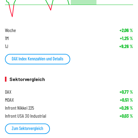
Woche
+2,06
%
1M
+1,25
%
1J
+9,26
%
DAX Index Kennzahlen und Details
Sektorvergleich
DAX
+0,77
%
MDAX
+0,51
%
Infront Nikkei 225
+0,26
%
Infront USA 30 Industrial
+0,03
%
Zum Sektorvergleich