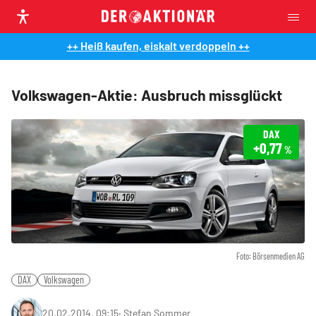
++ Heiß kaufen, eiskalt verdoppeln ++
Volkswagen-Aktie: Ausbruch missglückt
DAX
+0,77
%
Foto: Börsenmedien AG
DAX
Volkswagen
20.02.2014, 09:15
‧
Stefan Sommer