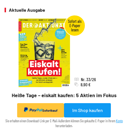
Aktuelle Ausgabe
Nr. 33/26
8,90 €
Heiße Tage – eiskalt kaufen: 5 Aktien im Fokus
Im Shop kaufen
Sofortkauf
Sie erhalten einen Download-Link per E-Mail. Außerdem können Sie gekaufte E-Paper in Ihrem
Konto
herunterladen.