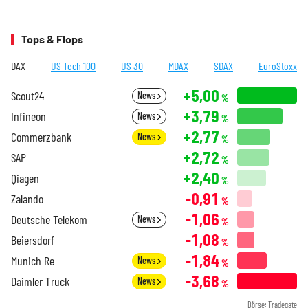
Tops & Flops
DAX
US Tech 100
US 30
MDAX
SDAX
EuroStoxx
+5,00
Scout24
News
%
+3,79
Infineon
News
%
+2,77
Commerzbank
News
%
+2,72
SAP
%
+2,40
Qiagen
%
-0,91
Zalando
%
-1,06
Deutsche Telekom
News
%
-1,08
Beiersdorf
%
-1,84
Munich Re
News
%
-3,68
Daimler Truck
News
%
Börse: Tradegate