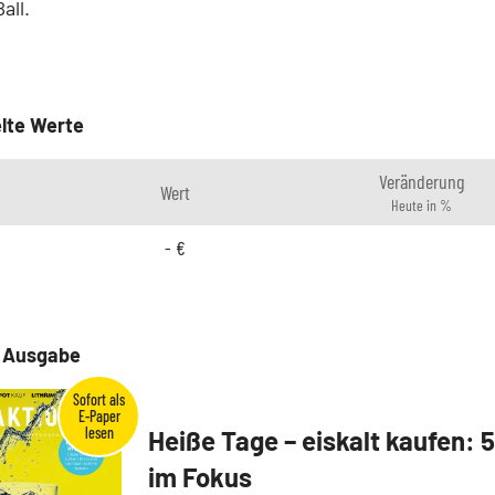
all.
lte Werte
Veränderung
Wert
Heute in %
-
€
e Ausgabe
Heiße Tage – eiskalt kaufen: 
im Fokus