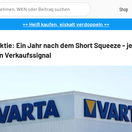
++ Heiß kaufen, eiskalt verdoppeln ++
ktie: Ein Jahr nach dem Short Squeeze - je
in Verkaufssignal