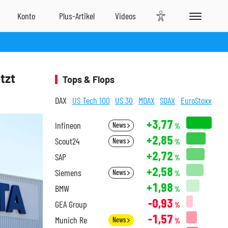
tzt
Tops & Flops
DAX
US Tech 100
US 30
MDAX
SDAX
EuroStoxx
+3,77
Infineon
News
%
+2,85
Scout24
News
%
+2,72
SAP
%
+2,58
Siemens
News
%
+1,98
BMW
%
-0,93
GEA Group
%
-1,57
Munich Re
News
%