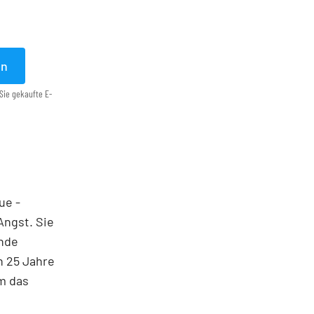
en
Sie gekaufte E-
ue ­
Angst. Sie
ende
h 25 Jahre
em das