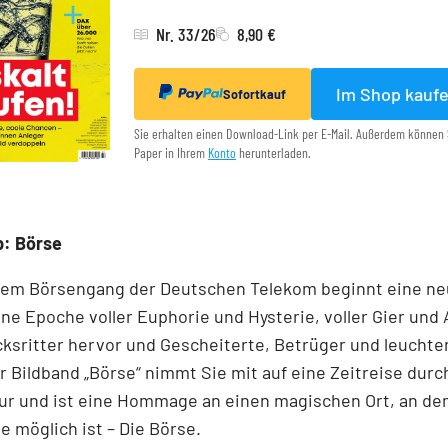
Nr. 33/26
8,90 €
Im Shop kauf
Sofortkauf
Sie erhalten einen Download-Link per E-Mail. Außerdem können 
Paper in Ihrem
Konto
herunterladen.
p: Börse
dem ­Börsen­­gang der Deutschen Telekom ­beginnt eine ne
ne Epoche voller ­Euphorie und Hysterie, ­voller Gier und 
cksritter ­hervor und ­Gescheiterte, ­Betrüger und leucht
r Bildband ­„Börse“ nimmt Sie mit auf eine Zeit­reise durc
ur und ist eine Hommage an ­einen ­magischen Ort, an d
 ­möglich ist – Die Börse.