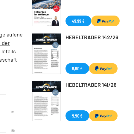
49,99 €
bgelaufene
HEBELTRADER 142/26
 der
Details
Geschäft
9,90 €
HEBELTRADER 141/26
175
9,90 €
150