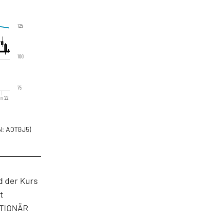
125
100
75
n '22
: A0TGJ5)
d der Kurs
t
KTIONÄR