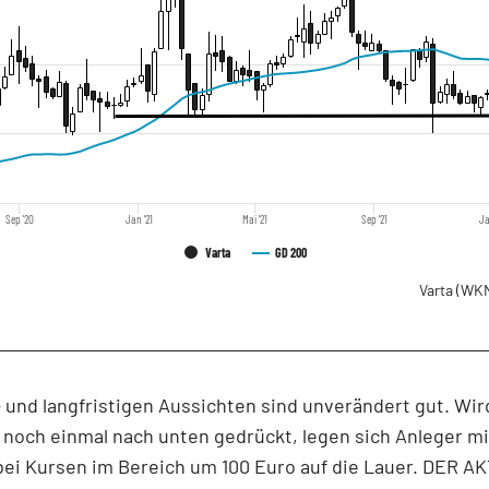
Sep '20
Jan '21
Mai '21
Sep '21
Ja
Varta
GD 200
Varta
(WKN
- und langfristigen Aussichten sind unverändert gut. Wir
g noch einmal nach unten gedrückt, legen sich Anleger mi
bei Kursen im Bereich um 100 Euro auf die Lauer. DER A