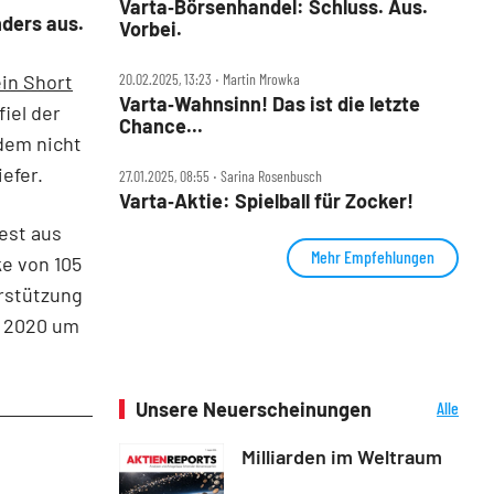
Varta‑Börsenhandel: Schluss. Aus.
nders aus.
Vorbei.
ein Short
20.02.2025, 13:23 ‧ Martin Mrowka
Varta‑Wahnsinn! Das ist die letzte
iel der
Chance...
tdem nicht
efer.
27.01.2025, 08:55 ‧ Sarina Rosenbusch
Varta‑Aktie: Spielball für Zocker!
est aus
Mehr Empfehlungen
ke von 105
erstützung
i 2020 um
Unsere Neuerscheinungen
Alle
Neuerscheinungen
Milliarden im Weltraum