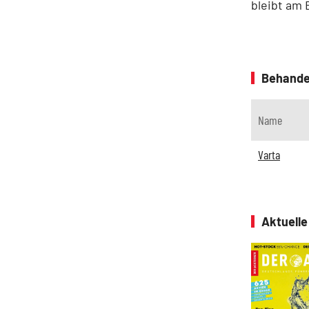
bleibt am B
Behande
Name
Varta
Aktuell