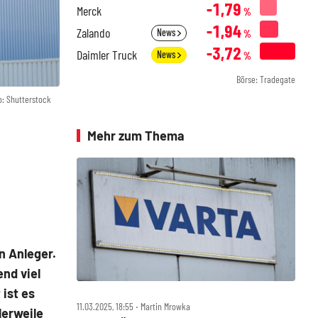
-1,79
Merck
%
-1,94
Zalando
News
%
-3,72
Daimler Truck
News
%
Börse: Tradegate
o: Shutterstock
Mehr zum Thema
n Anleger.
nd viel
 ist es
11.03.2025, 18:55 ‧ Martin Mrowka
lerweile