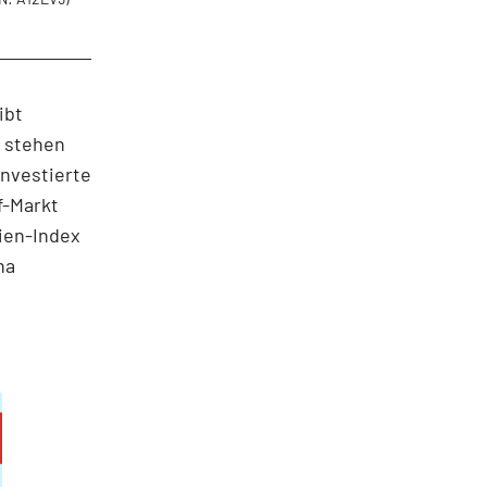
ibt
r stehen
Investierte
f-Markt
tien-Index
na