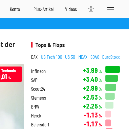
t der
Tops & Flops
DAX
US Tech 100
US 30
MDAX
SDAX
EuroStoxx
+3,99
Dynavax Technologies Corporation
Infineon
%
,01
+3,40
%
SAP
%
+2,99
Scout24
%
+2,53
Siemens
%
+2,25
BMW
%
-1,13
Merck
%
-1,17
Beiersdorf
%