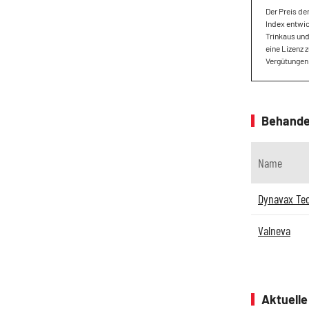
Der Preis de
Index entwic
Trinkaus un
eine Lizenz 
Vergütungen
Behande
Name
Dynavax Tec
Valneva
Aktuell