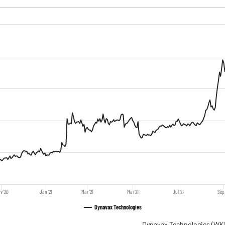
v '20
Jan '21
Mär '21
Mai '21
Jul '21
Sep 
Dynavax Technologies
Dynavax Technologies
(WK