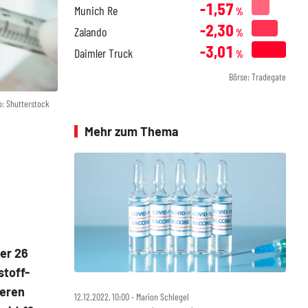
-1,57
Munich Re
%
-2,30
Zalando
%
-3,01
Daimler Truck
%
Börse: Tradegate
o: Shutterstock
Mehr zum Thema
ber 26
toff-
teren
12.12.2022, 10:00 ‧ Marion Schlegel