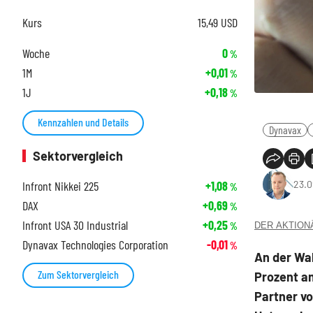
Kurs
15,49
USD
Woche
0
%
1M
+0,01
%
1J
+0,18
%
Kennzahlen und Details
Dynavax
Sektorvergleich
Infront Nikkei 225
+1,08
23.0
%
DAX
+0,69
%
Infront USA 30 Industrial
+0,25
%
DER AKTIONÄR
Dynavax Technologies Corporation
-0,01
%
An der Wal
Zum Sektorvergleich
Prozent a
Partner vo