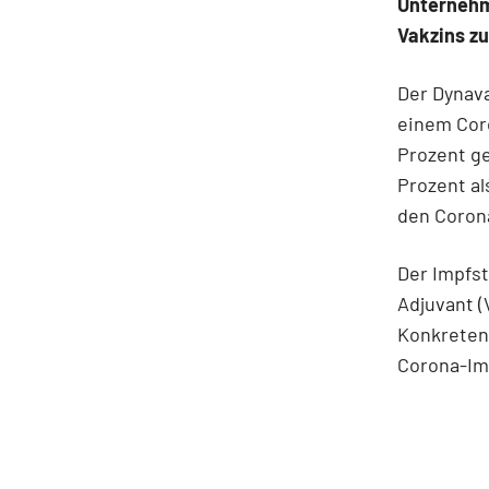
Unternehm
Vakzins z
Der Dynava
einem Coro
Prozent ge
Prozent al
den Corona
Der Impfst
Adjuvant 
Konkreten 
Corona-Im