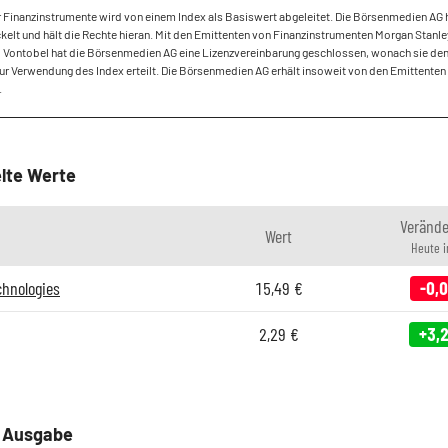
r Finanzinstrumente wird von einem Index als Basiswert abgeleitet. Die Börsenmedien AG 
kelt und hält die Rechte hieran. Mit den Emittenten von Finanzinstrumenten Morgan Stanl
d Vontobel hat die Börsenmedien AG eine Lizenzvereinbarung geschlossen, wonach sie de
zur Verwendung des Index erteilt. Die Börsenmedien AG erhält insoweit von den Emittenten
.
lte Werte
Veränd
Wert
Heute 
hnologies
15,49
€
-0,
2,29
€
+3,
e Ausgabe