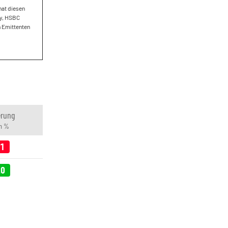
hat diesen
ey, HSBC
n Emittenten
erung
in %
01
20