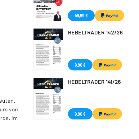
49,99 €
HEBELTRADER 142/26
9,90 €
HEBELTRADER 141/26
euten.
urs von
9,90 €
rde, im