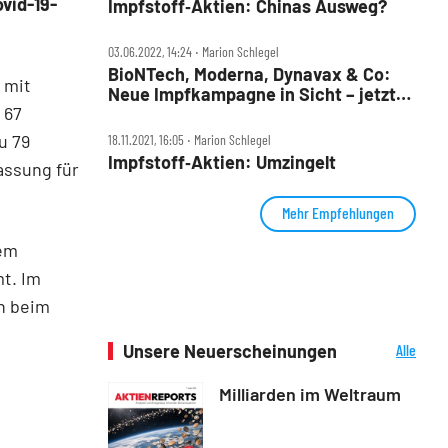
vid-19-
Impfstoff‑Aktien: Chinas Ausweg?
03.06.2022, 14:24 ‧ Marion Schlegel
BioNTech, Moderna, Dynavax & Co:
 mit
Neue Impfkampagne in Sicht – jetzt
 67
zugreifen?
u 79
18.11.2021, 16:05 ‧ Marion Schlegel
Impfstoff‑Aktien: Umzingelt
assung für
Mehr Empfehlungen
nem
t. Im
ch beim
Unsere Neuerscheinungen
Alle
Neuerscheinungen
Milliarden im Weltraum