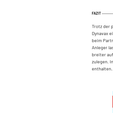
Trotz der 
Dynavax ei
beim Partn
Anleger la
breiter au
zulegen. I
enthalten