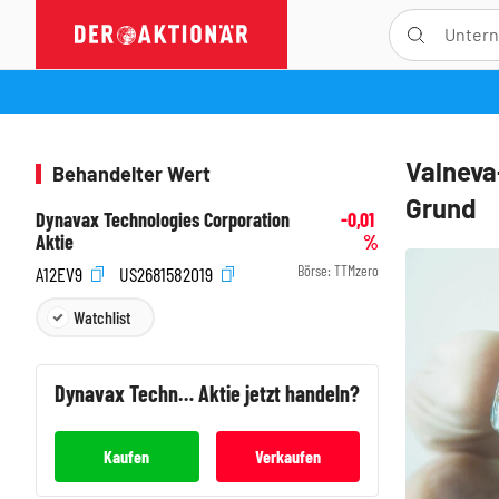
Valneva
Behandelter Wert
Grund
Dynavax Technologies Corporation
-0,01
Aktie
%
Börse:
TTMzero
A12EV9
US2681582019
Watchlist
Dynavax Technologies Corporation
Aktie jetzt handeln?
Kaufen
Verkaufen