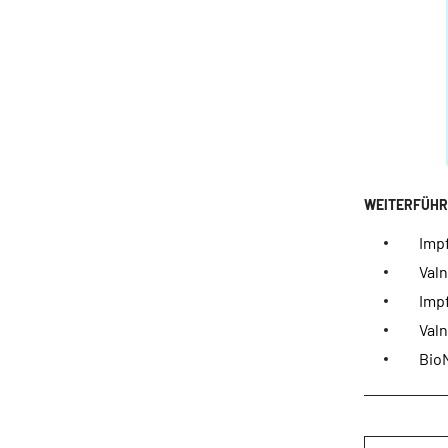
Impf
Val
Impf
Valn
Bio