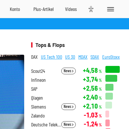
Tops & Flops
DAX
US Tech 100
US 30
MDAX
SDAX
EuroStoxx
+4,58
Scout24
News
%
+3,74
Infineon
%
+2,56
SAP
%
+2,40
Qiagen
%
+2,10
Siemens
News
%
-1,03
Zalando
%
-1,24
Deutsche Telekom
News
%