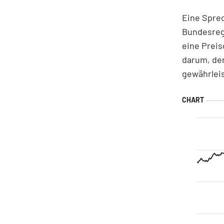
Eine Sprec
Bundesreg
eine Prei
darum, den
gewährlei