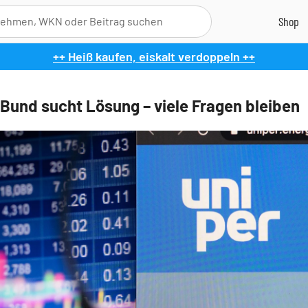
++ Heiß kaufen, eiskalt verdoppeln ++
 Bund sucht Lösung – viele Fragen bleiben