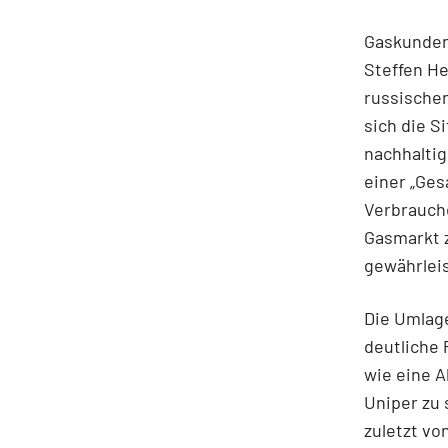
Gaskunden
Steffen He
russischen
sich die S
nachhaltig
einer „Ges
Verbrauch
Gasmarkt z
gewährlei
Die Umlage
deutliche 
wie eine A
Uniper zu 
zuletzt vo