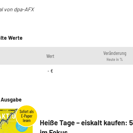
al von dpa-AFX
lte Werte
Veränderung
Wert
Heute in %
-
€
e Ausgabe
Heiße Tage – eiskalt kaufen: 
im Fokus