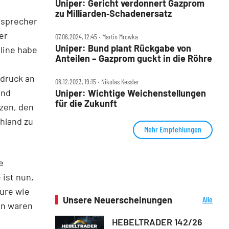
Uniper: Gericht verdonnert Gazprom
zu Milliarden‑Schadenersatz
ssprecher
er
07.06.2024, 12:45 ‧ Martin Mrowka
Uniper: Bund plant Rückgabe von
line habe
Anteilen – Gazprom guckt in die Röhre
hdruck an
08.12.2023, 19:15 ‧ Nikolas Kessler
und
Uniper: Wichtige Weichenstellungen
für die Zukunft
zen, den
hland zu
Mehr Empfehlungen
e
 ist nun,
eure wie
Unsere Neuerscheinungen
Alle
on waren
Neuerscheinungen
HEBELTRADER 142/26