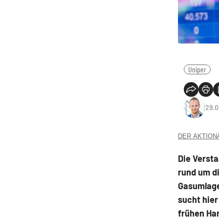
Uniper
29.0
DER AKTIONÄR
Die Versta
rund um di
Gasumlage
sucht hier
frühen Han