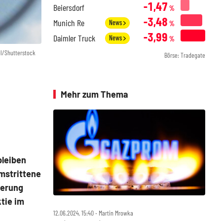
-1,47
Beiersdorf
%
-3,48
Munich Re
News
%
-3,99
Daimler Truck
News
%
el/Shutterstock
Börse: Tradegate
Mehr zum Thema
bleiben
umstrittene
ierung
ktie im
12.06.2024, 15:40 ‧ Martin Mrowka