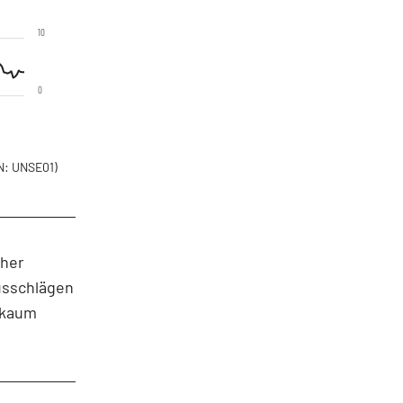
10
0
: UNSE01)
cher
usschlägen
i kaum