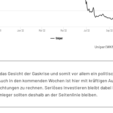
21
Jan '22
Mär '22
Mai '22
Jul '22
Sep '22
Uniper
Uniper
(WKN
 das Gesicht der Gaskrise und somit vor allem ein politis
 Auch in den kommenden Wochen ist hier mit kräftigen A
ichtungen zu rechnen. Seriöses Investieren bleibt dabe
nleger sollten deshalb an der Seitenlinie bleiben.