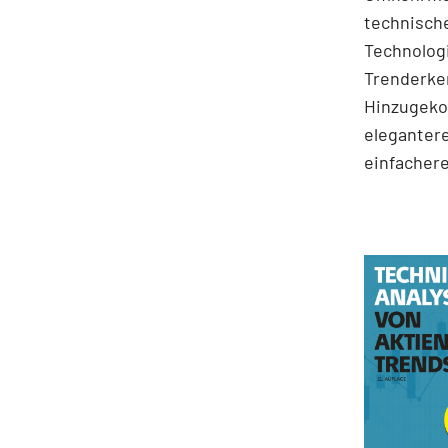
technische
Technologi
Trenderke
Hinzugekom
elegantere
einfachere