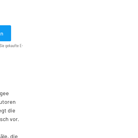
en
Sie gekaufte E-
agee
Autoren
egt die
sch vor.
le, die