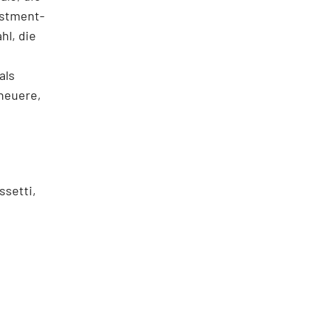
estment-
hl, die
als
 neuere,
ssetti,