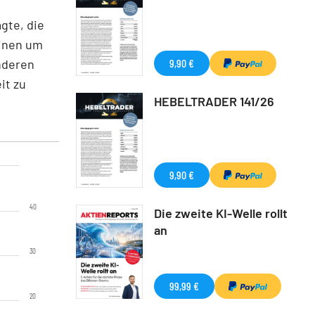
gte, die
inen um
nderen
9,90 €
it zu
HEBELTRADER 141/26
9,90 €
40
Die zweite KI-Welle rollt
an
30
99,99 €
20