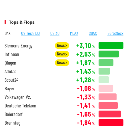
Tops & Flops
DAX
US Tech 100
US 30
MDAX
SDAX
EuroStoxx
+3,10
Siemens Energy
News
%
+2,53
Infineon
News
%
+1,87
Qiagen
News
%
+1,43
Adidas
%
+1,28
Scout24
%
-1,08
Bayer
%
-1,33
Volkswagen Vz.
%
-1,41
Deutsche Telekom
%
-1,65
Beiersdorf
%
-1,84
Brenntag
%