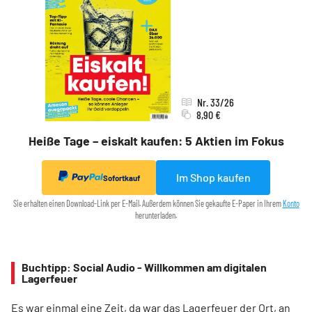
Nr. 33/26
8,90 €
Heiße Tage – eiskalt kaufen: 5 Aktien im Fokus
Im Shop kaufen
Sofortkauf
Sie erhalten einen Download-Link per E-Mail. Außerdem können Sie gekaufte E-Paper in Ihrem
Konto
herunterladen.
Buchtipp: Social Audio - Willkommen am digitalen
Lagerfeuer
Es war einmal eine Zeit, da war das Lagerfeuer der Ort, an