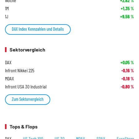
Woche
+2,62
%
1M
+1,35
%
1J
+9,56
%
DAX Index Kennzahlen und Details
Sektorvergleich
DAX
+0,05
%
Infront Nikkei 225
-0,16
%
MDAX
-0,18
%
Infront USA 30 Industrial
-0,80
%
Zum Sektorvergleich
Tops & Flops
DAX
US Tech 100
US 30
MDAX
SDAX
EuroStoxx