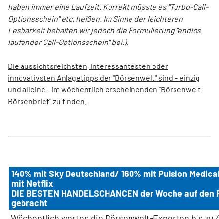
haben immer eine Laufzeit. Korrekt müsste es "Turbo-Call-
Optionsschein" etc. heißen. Im Sinne der leichteren
Lesbarkeit behalten wir jedoch die Formulierung "endlos
laufender Call-Optionsschein" bei.)
.
Die aussichtsreichsten, interessantesten oder
innovativsten Anlagetipps der "Börsenwelt" sind – einzig
und alleine - im wöchentlich erscheinenden "Börsenwelt
Börsenbrief" zu finden.
140% mit Sky Deutschland/ 160% mit Pulsion Medica
mit Netflix
DIE BESTEN HANDELSCHANCEN der Woche auf den 
gebracht
Wöchentlich werten die Börsenwelt-Experten bis zu 