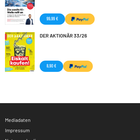
99,99 €
DER AKTIONÄR 33/26
8,90 €
Mediadaten
Impressum