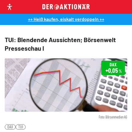
++ Heiß kaufen, eiskalt verdoppeln ++
TUI: Blendende Aussichten; Börsenwelt
Presseschau I
DAX
+0,05
%
Foto: Börsenmedien AG
DAX
TUI