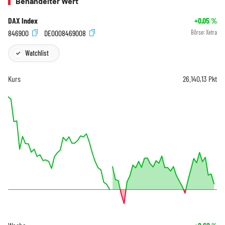
Behandelter Wert
DAX Index
+0,05
%
846900
DE0008469008
Börse:
Xetra
Watchlist
Kurs
26.140,13
Pkt