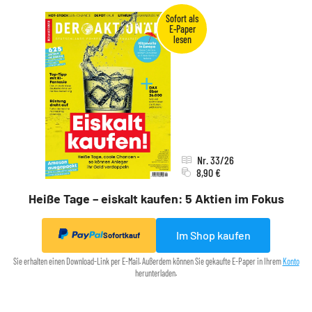
Nr. 33/26
8,90 €
Heiße Tage – eiskalt kaufen: 5 Aktien im Fokus
Im Shop kaufen
Sofortkauf
Sie erhalten einen Download-Link per E-Mail. Außerdem können Sie gekaufte E-Paper in Ihrem
Konto
herunterladen.