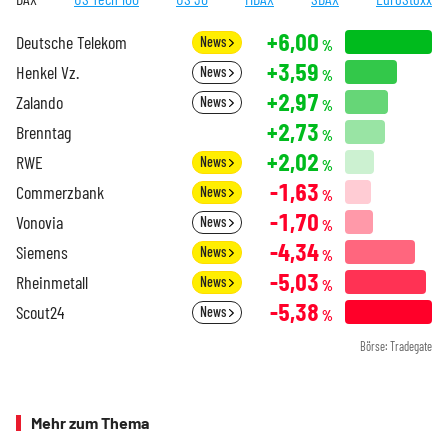
+6,00
Deutsche Telekom
News
%
+3,59
Henkel Vz.
News
%
+2,97
Zalando
News
%
+2,73
Brenntag
%
+2,02
RWE
News
%
-1,63
Commerzbank
News
%
-1,70
Vonovia
News
%
-4,34
Siemens
News
%
-5,03
Rheinmetall
News
%
-5,38
Scout24
News
%
Börse: Tradegate
Mehr zum Thema