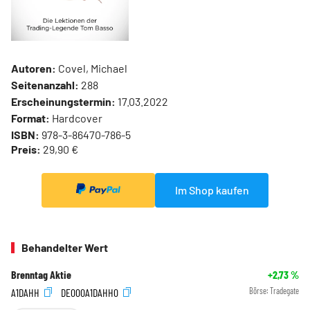
Autoren:
Covel, Michael
Seitenanzahl:
288
Erscheinungstermin:
17.03.2022
Format:
Hardcover
ISBN:
978-3-86470-786-5
Preis:
29,90 €
Im Shop kaufen
Behandelter Wert
Brenntag Aktie
+2,73
%
A1DAHH
DE000A1DAHH0
Börse:
Tradegate