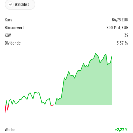
Watchlist
Kurs
64,78
EUR
Börsenwert
8,99 Mrd. EUR
KGV
39
Dividende
3,37 %
Woche
+2,27
%