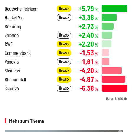
+5,79
Deutsche Telekom
News
%
+3,38
Henkel Vz.
News
%
+2,73
Brenntag
%
+2,40
Zalando
News
%
+2,20
RWE
News
%
-1,53
Commerzbank
News
%
-1,61
Vonovia
News
%
-4,20
Siemens
News
%
-4,97
Rheinmetall
News
%
-5,38
Scout24
News
%
Börse: Tradegate
Mehr zum Thema