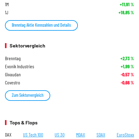
1M
+11,91
%
1J
+18,85
%
Brenntag Aktie Kennzahlen und Details
Sektorvergleich
Brenntag
+2,73
%
Evonik Industries
+1,99
%
Givaudan
-0,57
%
Covestro
-0,66
%
Zum Sektorvergleich
Tops & Flops
DAX
US Tech 100
US 30
MDAX
SDAX
EuroStoxx