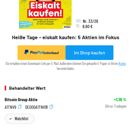
Nr. 33/26
8,90 €
Heiße Tage – eiskalt kaufen: 5 Aktien im Fokus
Im Shop kaufen
Sofortkauf
Sie erhalten einen Download-Link per E-Mail. Außerdem können Sie gekaufte E-Paper in Ihrem
Konto
herunterladen.
Behandelter Wert
Bitcoin Group Aktie
+1,10
%
A1TNV9
DE000A1TNV91
Börse:
Tradegate
Watchlist