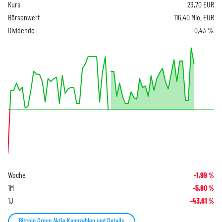
Kurs
23,70
EUR
Börsenwert
116,40 Mio. EUR
Dividende
0,43 %
Woche
-1,99
%
1M
-5,80
%
1J
-43,61
%
Bitcoin Group Aktie Kennzahlen und Details