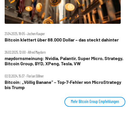
21.04.2025, 18:05 ‧ Jochen Kauper
Bitcoin klettert über 88.000 Dollar – das steckt dahinter
26.02.2025, 12:00 ‧ Alfred Maydorn
maydornsmeinung: Nvidia, Palantir, Super Micro, Strategy,
Bitcoin Group, BYD, XPeng, Tesla, VW
02.12.2024, 15:37 ‧ Florian Söllner
Bitcoin: „Völlig Banane“ – Top‑7‑Fehler von MicroStrategy
bis Trump
Mehr Bitcoin Group Empfehlungen