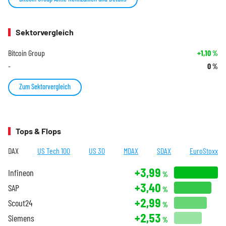
Sektorvergleich
Bitcoin Group
+1,10
%
-
0
%
Zum Sektorvergleich
Tops & Flops
DAX
US Tech 100
US 30
MDAX
SDAX
EuroStoxx
+3,99
Infineon
%
+3,40
SAP
%
+2,99
Scout24
%
+2,53
Siemens
%