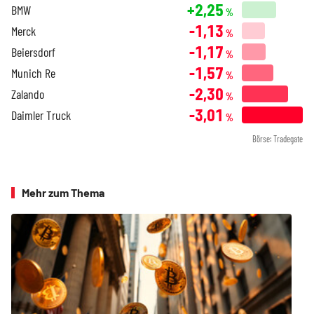
+2,25
BMW
%
-1,13
Merck
%
-1,17
Beiersdorf
%
-1,57
Munich Re
%
-2,30
Zalando
%
-3,01
Daimler Truck
%
Börse: Tradegate
Mehr zum Thema