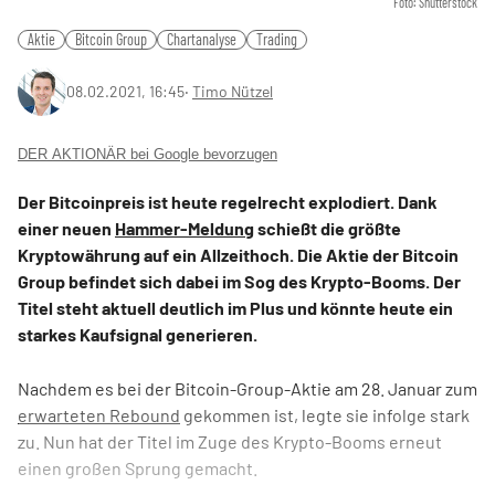
Foto: Shutterstock
Aktie
Bitcoin Group
Chartanalyse
Trading
08.02.2021, 16:45
‧
Timo Nützel
DER AKTIONÄR bei Google bevorzugen
Der Bitcoinpreis ist heute regelrecht explodiert. Dank
einer neuen
Hammer-Meldung
schießt die größte
Kryptowährung auf ein Allzeithoch. Die Aktie der Bitcoin
Group befindet sich dabei im Sog des Krypto-Booms. Der
Titel steht aktuell deutlich im Plus und könnte heute ein
starkes Kaufsignal generieren.
Nachdem es bei der Bitcoin-Group-Aktie am 28. Januar zum
erwarteten Rebound
gekommen ist, legte sie infolge stark
zu. Nun hat der Titel im Zuge des Krypto-Booms erneut
einen großen Sprung gemacht.