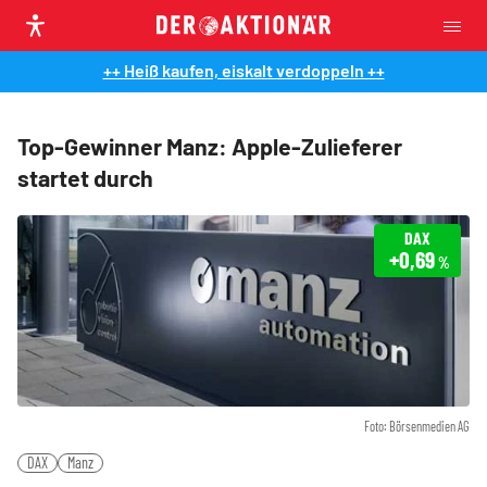
++ Heiß kaufen, eiskalt verdoppeln ++
Top-Gewinner Manz: Apple-Zulieferer
startet durch
DAX
+0,69
%
Foto: Börsenmedien AG
DAX
Manz