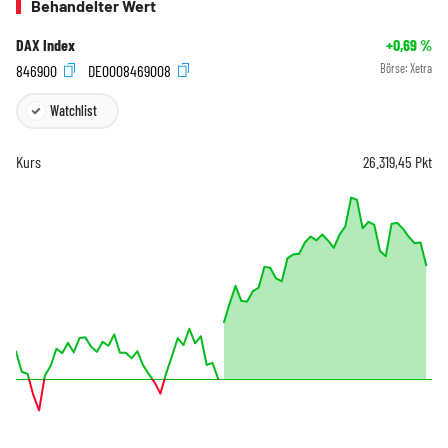
Behandelter Wert
DAX Index
+0,69
%
846900
DE0008469008
Börse:
Xetra
Watchlist
Kurs
26.319,45
Pkt