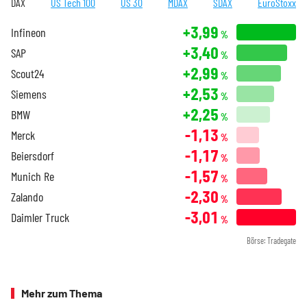
DAX
US Tech 100
US 30
MDAX
SDAX
EuroStoxx
+3,99
Infineon
%
+3,40
SAP
%
+2,99
Scout24
%
+2,53
Siemens
%
+2,25
BMW
%
-1,13
Merck
%
-1,17
Beiersdorf
%
-1,57
Munich Re
%
-2,30
Zalando
%
-3,01
Daimler Truck
%
Börse: Tradegate
Mehr zum Thema