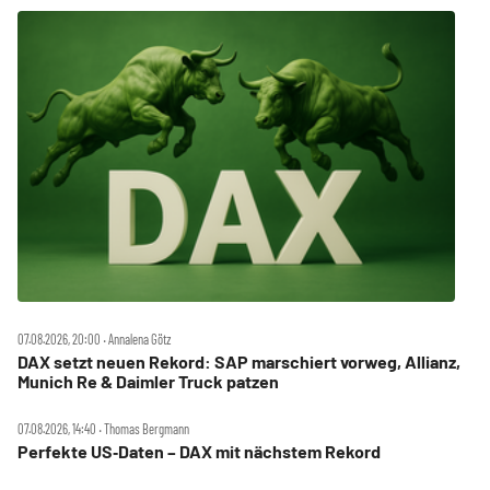
07.08.2026, 20:00 ‧ Annalena Götz
DAX setzt neuen Rekord: SAP marschiert vorweg, Allianz,
Munich Re & Daimler Truck patzen
07.08.2026, 14:40 ‧ Thomas Bergmann
Perfekte US‑Daten – DAX mit nächstem Rekord