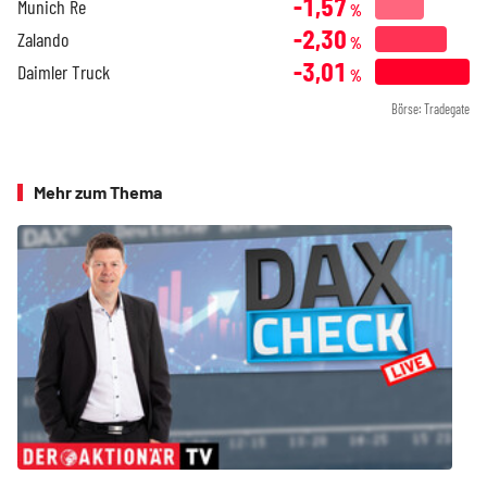
-1,57
Munich Re
%
-2,30
Zalando
%
-3,01
Daimler Truck
%
Börse: Tradegate
Mehr zum Thema