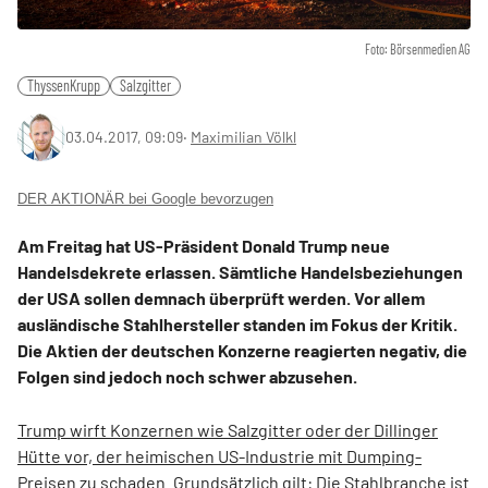
Foto: Börsenmedien AG
ThyssenKrupp
Salzgitter
03.04.2017, 09:09
‧
Maximilian Völkl
DER AKTIONÄR bei Google bevorzugen
Am Freitag hat US-Präsident Donald Trump neue
Handelsdekrete erlassen. Sämtliche Handelsbeziehungen
der USA sollen demnach überprüft werden. Vor allem
ausländische Stahlhersteller standen im Fokus der Kritik.
Die Aktien der deutschen Konzerne reagierten negativ, die
Folgen sind jedoch noch schwer abzusehen.
Trump wirft Konzernen wie Salzgitter oder der Dillinger
Hütte vor, der heimischen US-Industrie mit Dumping-
Preisen zu schaden.
Grundsätzlich gilt: Die Stahlbranche ist