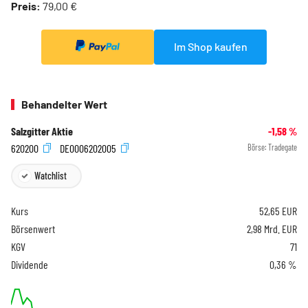
Preis:
79,00 €
Im Shop kaufen
Behandelter Wert
Salzgitter Aktie
-1,58
%
620200
DE0006202005
Börse:
Tradegate
Watchlist
Kurs
52,65
EUR
Börsenwert
2,98 Mrd. EUR
KGV
71
Dividende
0,36 %