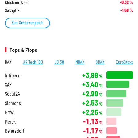
Klöckner & Co
-0,32
%
Salzgitter
-1,58
%
Zum Sektorvergleich
Tops & Flops
DAX
US Tech 100
US 30
MDAX
SDAX
EuroStoxx
+3,99
Infineon
%
+3,40
SAP
%
+2,99
Scout24
%
+2,53
Siemens
%
+2,25
BMW
%
-1,13
Merck
%
-1,17
Beiersdorf
%