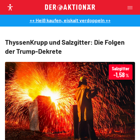
++ Heiß kaufen, eiskalt verdoppeln ++
ThyssenKrupp und Salzgitter: Die Folgen
der Trump-Dekrete
Salzgitter
-1,58
%