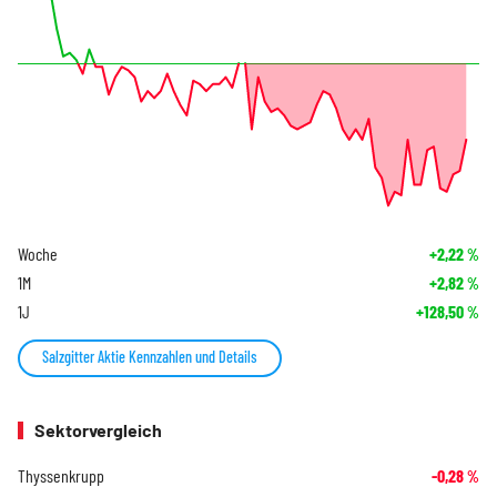
Woche
+2,22
%
1M
+2,82
%
1J
+128,50
%
Salzgitter Aktie Kennzahlen und Details
Sektorvergleich
Thyssenkrupp
-0,28
%